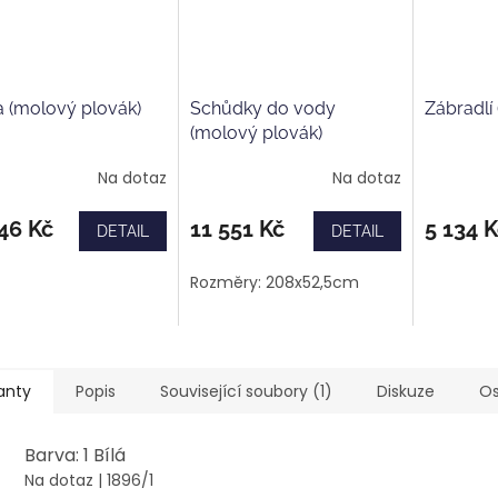
 (molový plovák)
Schůdky do vody
Zábradlí
(molový plovák)
Na dotaz
Na dotaz
46 Kč
11 551 Kč
5 134 K
DETAIL
DETAIL
Rozměry: 208x52,5cm
anty
Popis
Související soubory (1)
Diskuze
Os
Barva: 1 Bílá
Na dotaz
| 1896/1