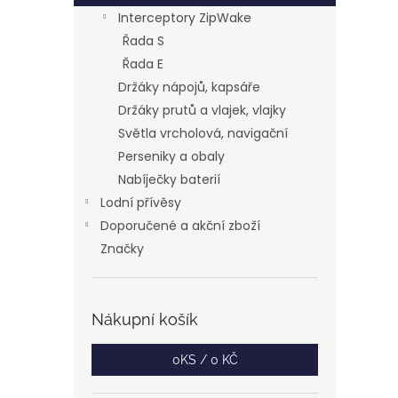
Interceptory ZipWake
Řada S
Řada E
Držáky nápojů, kapsáře
Držáky prutů a vlajek, vlajky
Světla vrcholová, navigační
Perseniky a obaly
Nabíječky baterií
Lodní přívěsy
Doporučené a akční zboží
Značky
Nákupní košík
0
KS /
0 KČ