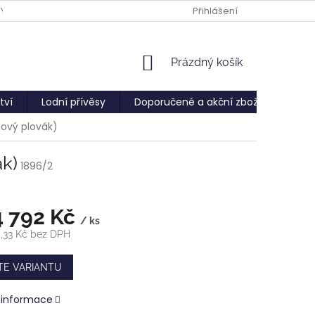
PY
Přihlášení
NÁKUPNÍ
Prázdný košík
KOŠÍK
tví
Lodní přívěsy
Doporučené a akční zboží
Služ
ový plovák)
k)
1896/2
4 792 Kč
/ ks
,33 Kč
bez DPH
TE VARIANTU
í informace