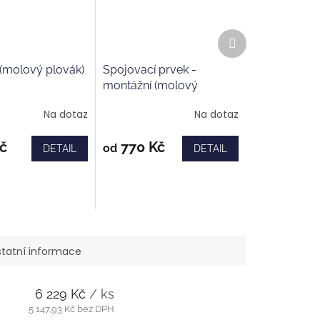
Další
produkt
 (molový plovák)
Spojovací prvek -
montážní (molový
plovák)
Na dotaz
Na dotaz
č
770 Kč
od
DETAIL
DETAIL
tatní informace
6 229 Kč
/ ks
5 147,93 Kč bez DPH