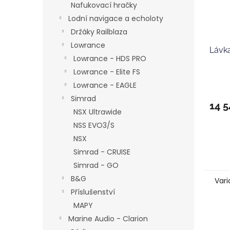
Nafukovací hračky
Lodní navigace a echoloty
Držáky Railblaza
Lowrance
Lávka
Lowrance - HDS PRO
Lowrance - Elite FS
Lowrance - EAGLE
Simrad
14 5
NSX Ultrawide
NSS EVO3/S
NSX
Simrad - CRUISE
Simrad - GO
B&G
Vari
Příslušenství
MAPY
Marine Audio - Clarion