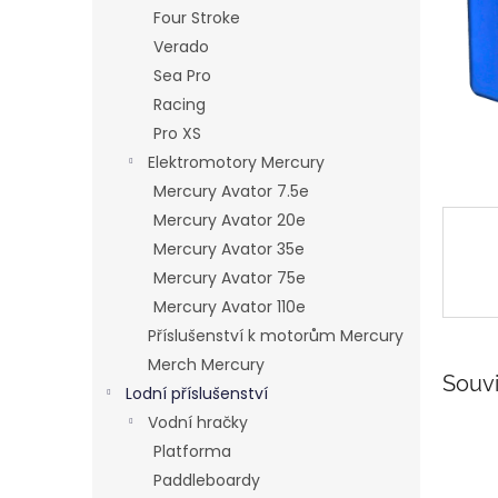
n
Four Stroke
e
Verado
l
Sea Pro
Racing
Pro XS
Elektromotory Mercury
Mercury Avator 7.5e
Mercury Avator 20e
Mercury Avator 35e
Mercury Avator 75e
Mercury Avator 110e
Příslušenství k motorům Mercury
Merch Mercury
Souvi
Lodní příslušenství
Vodní hračky
Platforma
Paddleboardy