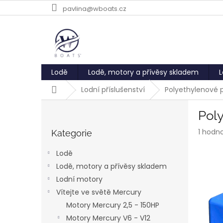
Přejít
pavlina@wboats.cz
na
obsah
Lodě
Lodě, motory a přívěsy skladem
L
Domů
Lodní příslušenství
Polyethylenové 
P
Pol
o
Přeskočit
s
Průmě
1 hodn
kategorie
Kategorie
t
hodnoc
r
produk
Lodě
a
je
Lodě, motory a přívěsy skladem
5,0
n
z
Lodní motory
n
5
í
Vítejte ve světě Mercury
hvězdič
p
Motory Mercury 2,5 - 150HP
a
Motory Mercury V6 - V12