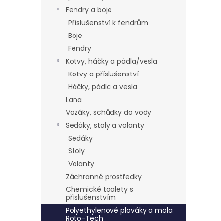
Fendry a boje
Příslušenství k fendrům
Boje
Fendry
Kotvy, háčky a pádla/vesla
Kotvy a příslušenství
Háčky, pádla a vesla
Lana
Vazáky, schůdky do vody
Sedáky, stoly a volanty
Sedáky
Stoly
Volanty
Záchranné prostředky
Chemické toalety s
příslušenstvím
Polyethylenové plováky a mola
Roto-Tech