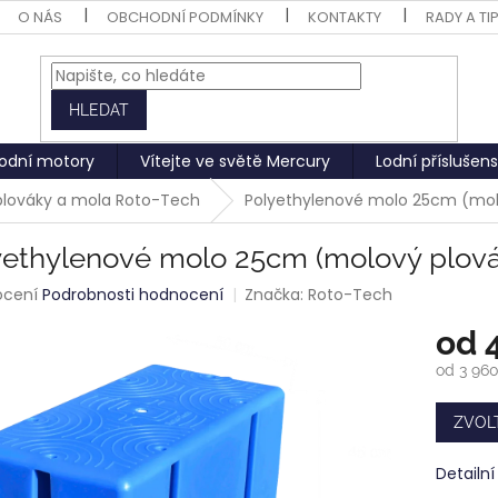
O NÁS
OBCHODNÍ PODMÍNKY
KONTAKTY
RADY A TI
HLEDAT
odní motory
Vítejte ve světě Mercury
Lodní příslušens
plováky a mola Roto-Tech
Polyethylenové molo 25cm (mol
yethylenové molo 25cm (molový plová
rné
ocení
Podrobnosti hodnocení
Značka:
Roto-Tech
ení
od
tu
od
3 960
Měrná
cena:
ZVOL
ek.
Detailn