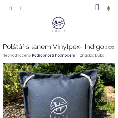
Přejít
NÁKUP
na
obsah
KOŠÍK
Polštář s lanem Vinylpex- Indigo
4323
Průměrné
Neohodnoceno
Podrobnosti hodnocení
Značka:
Duko
hodnocení
produktu
je
0,0
z
5
hvězdiček.