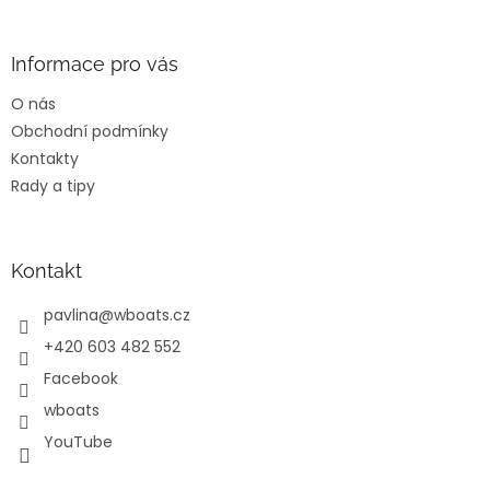
á
p
a
Informace pro vás
t
O nás
í
Obchodní podmínky
Kontakty
Rady a tipy
Kontakt
pavlina
@
wboats.cz
+420 603 482 552
Facebook
wboats
YouTube