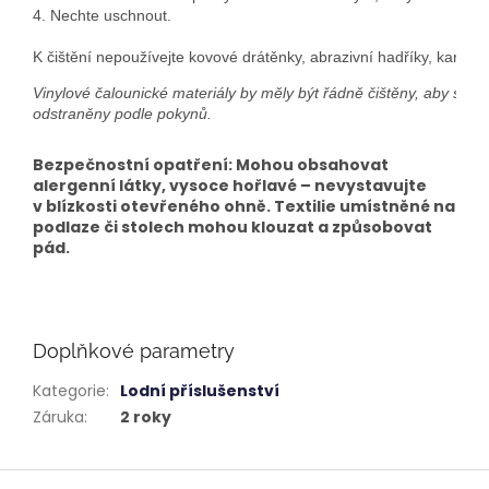
4. Nechte uschnout.
K čištění nepoužívejte kovové drátěnky, abrazivní hadříky, kartáče 
Vinylové čalounické materiály by měly být řádně čištěny, aby si z
odstraněny podle pokynů.
Bezpečnostní opatření: Mohou obsahovat
alergenní látky, vysoce hořlavé – nevystavujte
v blízkosti otevřeného ohně. Textilie umístněné na
podlaze či stolech mohou klouzat a způsobovat
pád.
Doplňkové parametry
Kategorie
:
Lodní příslušenství
Záruka
:
2 roky
Z