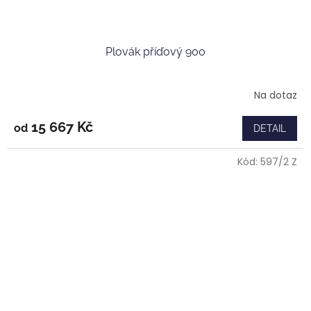
Plovák příďový 900
Na dotaz
15 667 Kč
od
DETAIL
Kód:
597/2 Z