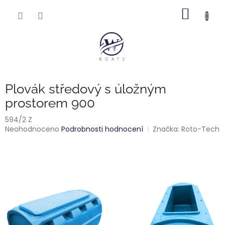
Přejít
NÁKUP
na
obsah
KOŠÍK
Plovák středový s úložným
prostorem 900
594/2 Z
Průměrné
Neohodnoceno
Podrobnosti hodnocení
Značka:
Roto-Tech
hodnocení
produktu
je
0,0
z
5
hvězdiček.