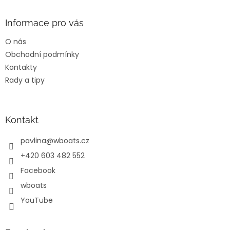
á
p
a
Informace pro vás
t
O nás
í
Obchodní podmínky
Kontakty
Rady a tipy
Kontakt
pavlina
@
wboats.cz
+420 603 482 552
Facebook
wboats
YouTube