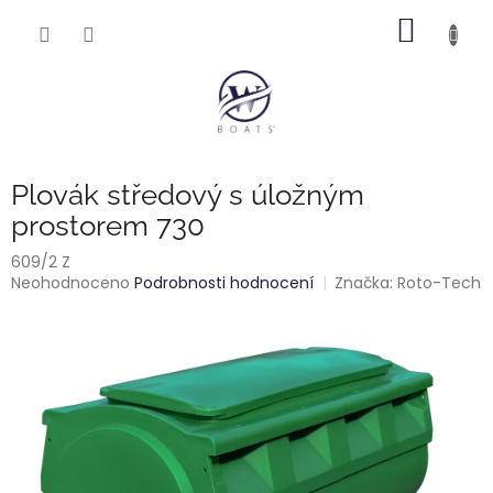
Přejít
NÁKUP
na
obsah
KOŠÍK
Plovák středový s úložným
prostorem 730
609/2 Z
Průměrné
Neohodnoceno
Podrobnosti hodnocení
Značka:
Roto-Tech
hodnocení
produktu
je
0,0
z
5
hvězdiček.