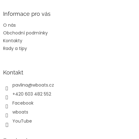
á
p
a
Informace pro vás
t
O nás
í
Obchodní podmínky
Kontakty
Rady a tipy
Kontakt
pavlina
@
wboats.cz
+420 603 482 552
Facebook
wboats
YouTube