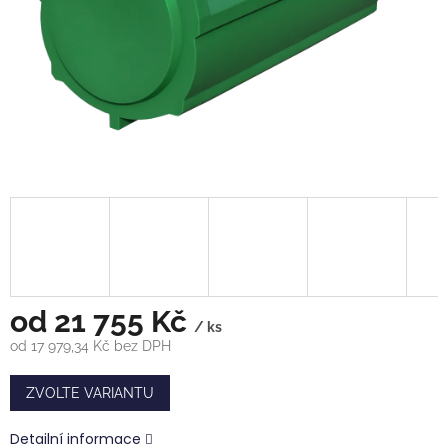
od
21 755 Kč
/ ks
od
17 979,34 Kč
bez DPH
Měrná
cena:
ZVOLTE VARIANTU
Detailní informace