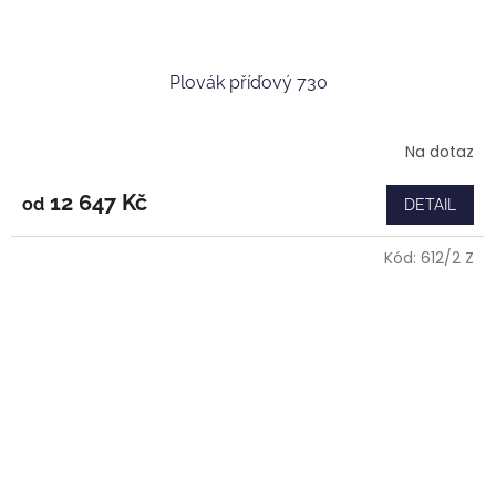
Plovák příďový 730
Na dotaz
Průměrné
hodnocení
produktu
12 647 Kč
od
DETAIL
je
5,0
Kód:
612/2 Z
z
5
hvězdiček.