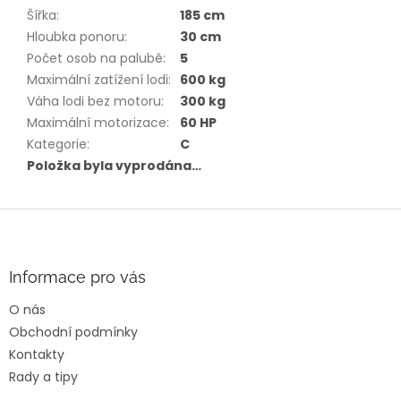
Šířka
:
185 cm
Hloubka ponoru
:
30 cm
Počet osob na palubě
:
5
Maximální zatížení lodi
:
600 kg
Váha lodi bez motoru
:
300 kg
Maximální motorizace
:
60 HP
Kategorie
:
C
Položka byla vyprodána…
Z
á
p
a
Informace pro vás
t
O nás
í
Obchodní podmínky
Kontakty
Rady a tipy