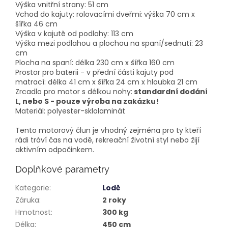
Výška vnitřní strany: 51 cm
Vchod do kajuty: rolovacími dveřmi:
výška 70 cm x
šířka 46 cm
Výška v kajutě od podlahy: 113 cm
Výška mezi podlahou a plochou na spaní/sednutí: 23
cm
Plocha na spaní: délka 230 cm x šířka 160 cm
Prostor pro baterii - v přední části kajuty pod
matrací: délka 41 cm x šířka 24 cm x hloubka 21 cm
Zrcadlo pro motor s délkou nohy:
standardní dodání
L, nebo S - pouze výroba na zakázku!
Materiál: polyester-sklolaminát
Tento motorový člun je vhodný zejména pro ty kteří
rádi tráví čas na vodě, rekreační životní styl nebo žijí
aktivním odpočinkem.
Doplňkové parametry
Kategorie
:
Lodě
Záruka
:
2 roky
Hmotnost
:
300 kg
Délka
:
450 cm