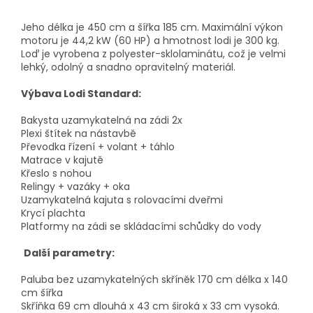
Jeho délka je 450 cm a šířka 185 cm. Maximální výkon
motoru je 44,2 kW (60 HP) a hmotnost lodi je 300 kg.
Loď je vyrobena z polyester-sklolaminátu, což je velmi
lehký, odolný a snadno opravitelný materiál.
Výbava Lodi Standard:
Bakysta uzamykatelná na zádi 2x
Plexi štítek na nástavbě
Převodka řízení + volant + táhlo
Matrace v kajutě
Křeslo s nohou
Relingy + vazáky + oka
Uzamykatelná kajuta s rolovacími dveřmi
Krycí plachta
Platformy na zádi se skládacími schůdky do vody
Další parametry:
Paluba bez uzamykatelných skříněk 170 cm délka x 140
cm šířka
Skříňka 69 cm dlouhá x 43 cm široká x 33 cm vysoká.