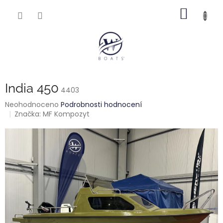
Přejít
NÁKUP
na
obsah
KOŠÍK
India 450
4403
Průměrné
Neohodnoceno
Podrobnosti hodnocení
hodnocení
Značka:
MF Kompozyt
produktu
je
0,0
z
5
hvězdiček.