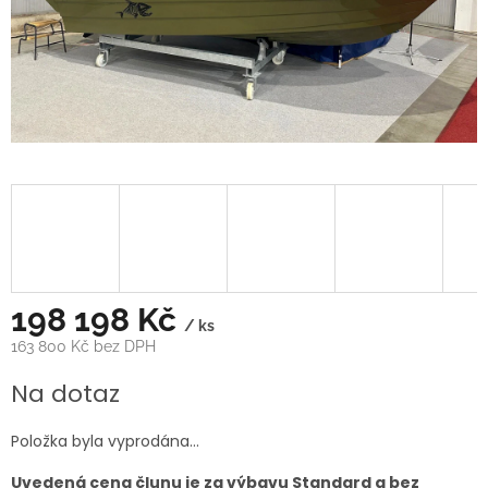
198 198 Kč
/ ks
163 800 Kč bez DPH
Měrná
Na dotaz
cena:
Položka byla vyprodána…
Uvedená cena člunu je za výbavu Standard a bez