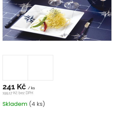
241 Kč
/ ks
199,17 Kč bez DPH
Měrná
Skladem
(4 ks)
cena: