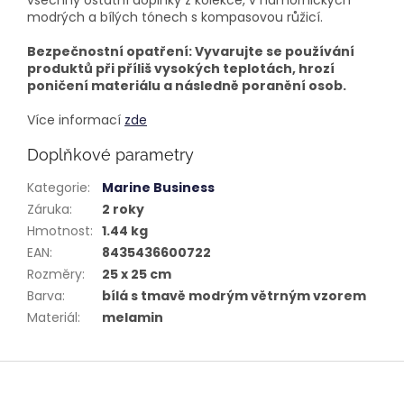
všechny ostatní doplňky z kolekce, v námořnických
modrých a bílých tónech s kompasovou růžicí.
Bezpečnostní opatření: Vyvarujte se používání
produktů při příliš vysokých teplotách, hrozí
poničení materiálu a následně poranění osob.
Více informací
zde
Doplňkové parametry
Kategorie
:
Marine Business
Záruka
:
2 roky
Hmotnost
:
1.44 kg
EAN
:
8435436600722
Rozměry
:
25 x 25 cm
Barva
:
bílá s tmavě modrým větrným vzorem
Materiál
:
melamin
Z
á