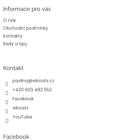
p
a
Informace pro vás
t
O nás
í
Obchodní podmínky
Kontakty
Rady a tipy
Kontakt
pavlina
@
wboats.cz
+420 603 482 552
Facebook
wboats
YouTube
Facebook