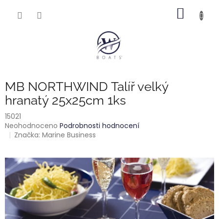
Přejít
NÁKUP
na
obsah
KOŠÍK
MB NORTHWIND Talíř velký
hranatý 25x25cm 1ks
15021
Průměrné
Neohodnoceno
Podrobnosti hodnocení
hodnocení
Značka:
Marine Business
produktu
je
0,0
z
5
hvězdiček.