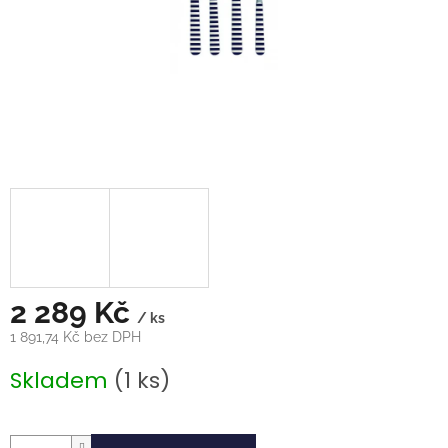
2 289 Kč
/ ks
1 891,74 Kč bez DPH
Měrná
Skladem
(1 ks)
cena: