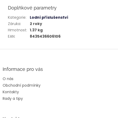
Doplňkové parametry
Kategorie
:
Lodní příslušenství
Záruka
:
2 roky
Hmotnost
:
1.37 kg
EAN
:
8435436606106
Z
á
p
a
Informace pro vás
t
O nás
í
Obchodní podmínky
Kontakty
Rady a tipy