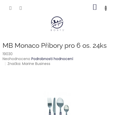
Přejít
NÁKUP
na
obsah
KOŠÍK
MB Monaco Příbory pro 6 os. 24ks
19030
Průměrné
Neohodnoceno
Podrobnosti hodnocení
hodnocení
Značka:
Marine Business
produktu
je
0,0
z
5
hvězdiček.