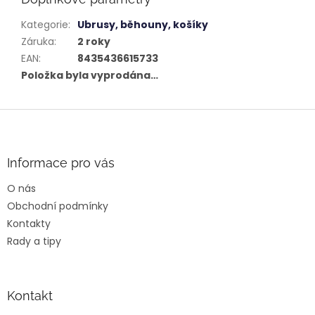
Kategorie
:
Ubrusy, běhouny, košíky
Záruka
:
2 roky
EAN
:
8435436615733
Položka byla vyprodána…
Z
á
p
a
Informace pro vás
t
O nás
í
Obchodní podmínky
Kontakty
Rady a tipy
Kontakt