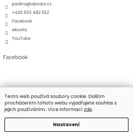
pavlina
@
wboats.cz
+420 603 482 552
Facebook
wboats
YouTube
Facebook
Tento web používá soubory cookie. Dalším
procházením tohoto webu vyjadřujete souhlas s
jejich používáním.. Více informací
zde
.
Vytvořil Shoptet
Nastavení
Vážení, v současné době probíhá úprava cen a popisů