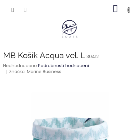
Přejít
NÁKUP
na
obsah
KOŠÍK
MB Košík Acqua vel. L
30412
Průměrné
Neohodnoceno
Podrobnosti hodnocení
hodnocení
Značka:
Marine Business
produktu
je
0,0
z
5
hvězdiček.