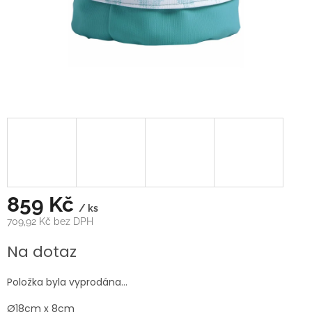
859 Kč
/ ks
709,92 Kč bez DPH
Měrná
Na dotaz
cena:
Položka byla vyprodána…
Ø18cm x 8cm