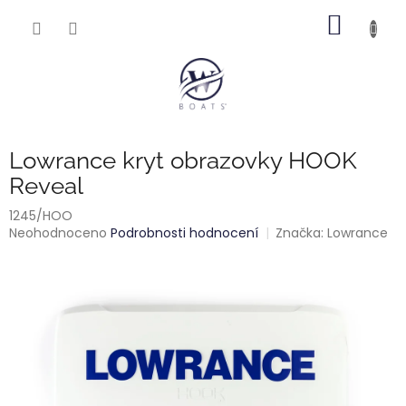
Přejít
NÁKUP
na
obsah
KOŠÍK
Lowrance kryt obrazovky HOOK
Reveal
1245/HOO
Průměrné
Neohodnoceno
Podrobnosti hodnocení
Značka:
Lowrance
hodnocení
produktu
je
0,0
z
5
hvězdiček.