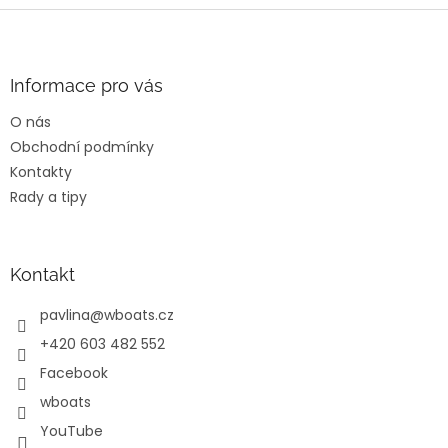
Z
á
p
a
Informace pro vás
t
O nás
í
Obchodní podmínky
Kontakty
Rady a tipy
Kontakt
pavlina
@
wboats.cz
+420 603 482 552
Facebook
wboats
YouTube