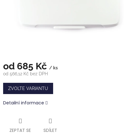
od
685 Kč
/ ks
od
566,12 Kč
bez DPH
Měrná
cena:
ZVOLTE VARIANTU
Detailní informace
ZEPTAT SE
SDÍLET