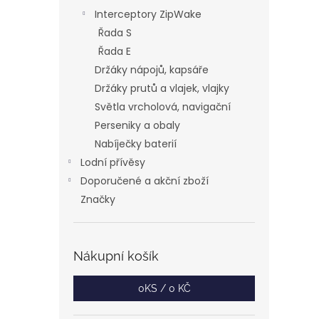
Interceptory ZipWake
Řada S
Řada E
Držáky nápojů, kapsáře
Držáky prutů a vlajek, vlajky
Světla vrcholová, navigační
Perseniky a obaly
Nabíječky baterií
Lodní přívěsy
Doporučené a akční zboží
Značky
Nákupní košík
0
KS /
0 KČ