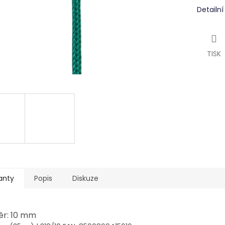
Detailn
TISK
anty
Popis
Diskuze
r: 10 mm