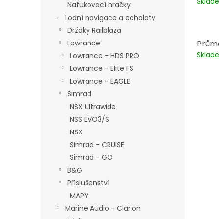
Skla
Nafukovací hračky
Lodní navigace a echoloty
Držáky Railblaza
Průmě
Lowrance
Skla
Lowrance - HDS PRO
Lowrance - Elite FS
Lowrance - EAGLE
Simrad
NSX Ultrawide
NSS EVO3/S
NSX
Simrad - CRUISE
Simrad - GO
B&G
Příslušenství
MAPY
Marine Audio - Clarion