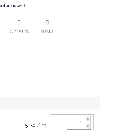
í informace
ZEPTAT SE
SDÍLET
5 Kč
/ m