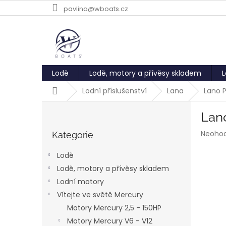
Přejít
pavlina@wboats.cz
na
obsah
Lodě
Lodě, motory a přívěsy skladem
L
Domů
Lodní příslušenství
Lana
Lano 
P
Lan
o
Přeskočit
s
Průmě
Neoho
kategorie
Kategorie
t
hodnoc
r
produk
Lodě
a
je
Lodě, motory a přívěsy skladem
0,0
n
z
Lodní motory
n
5
í
Vítejte ve světě Mercury
hvězdič
p
Motory Mercury 2,5 - 150HP
a
Motory Mercury V6 - V12