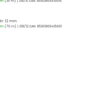
dem
(35 m)
| 318/10
EAN:
8590869415616
r: 12 mm
dem
(70 m)
| 318/12
EAN:
8590869415661