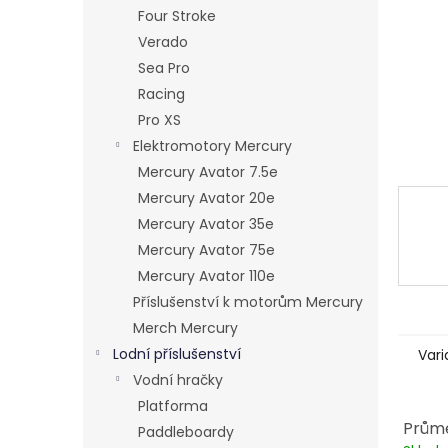
n
Four Stroke
e
Verado
l
Sea Pro
Racing
Pro XS
Elektromotory Mercury
Mercury Avator 7.5e
Mercury Avator 20e
Mercury Avator 35e
Mercury Avator 75e
Mercury Avator 110e
Příslušenství k motorům Mercury
Merch Mercury
Lodní příslušenství
Vari
Vodní hračky
Platforma
Průmě
Paddleboardy