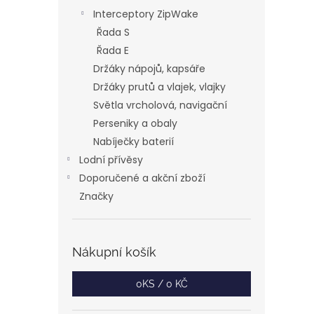
Interceptory ZipWake
Řada S
Řada E
Držáky nápojů, kapsáře
Držáky prutů a vlajek, vlajky
Světla vrcholová, navigační
Perseniky a obaly
Nabíječky baterií
Lodní přívěsy
Doporučené a akční zboží
Značky
Nákupní košík
0
KS /
0 KČ