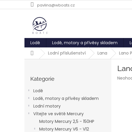
Přejít
pavlina@wboats.cz
na
obsah
Lodě
Lodě, motory a přívěsy skladem
L
Domů
Lodní příslušenství
Lana
Lano 
P
Lan
o
Přeskočit
s
Průmě
Neoho
kategorie
Kategorie
t
hodnoc
r
produk
Lodě
a
je
Lodě, motory a přívěsy skladem
0,0
n
z
Lodní motory
n
5
í
Vítejte ve světě Mercury
hvězdič
p
Motory Mercury 2,5 - 150HP
a
Motory Mercury V6 - V12