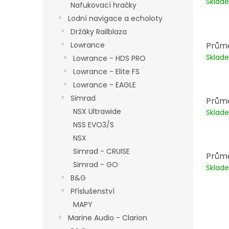
Skla
Nafukovací hračky
Lodní navigace a echoloty
Držáky Railblaza
Průmě
Lowrance
Skla
Lowrance - HDS PRO
Lowrance - Elite FS
Lowrance - EAGLE
Simrad
Průmě
NSX Ultrawide
Skla
NSS EVO3/S
NSX
Simrad - CRUISE
Prům
Simrad - GO
Skla
B&G
Příslušenství
MAPY
Marine Audio - Clarion