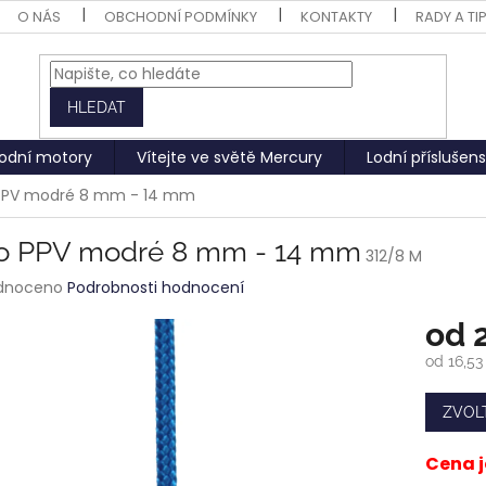
O NÁS
OBCHODNÍ PODMÍNKY
KONTAKTY
RADY A TI
HLEDAT
odní motory
Vítejte ve světě Mercury
Lodní příslušens
PPV modré 8 mm - 14 mm
o PPV modré 8 mm - 14 mm
312/8 M
rné
dnoceno
Podrobnosti hodnocení
ení
od
tu
od
16,53
Měrná
cena:
ZVOL
ek.
Cena j