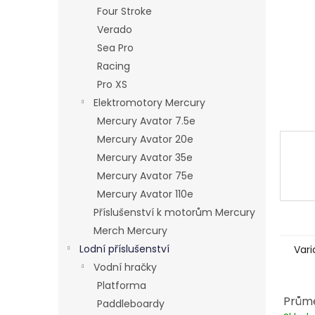
n
Four Stroke
e
Verado
l
Sea Pro
Racing
Pro XS
Elektromotory Mercury
Mercury Avator 7.5e
Mercury Avator 20e
Mercury Avator 35e
Mercury Avator 75e
Mercury Avator 110e
Příslušenství k motorům Mercury
Merch Mercury
Lodní příslušenství
Vari
Vodní hračky
Platforma
Prům
Paddleboardy