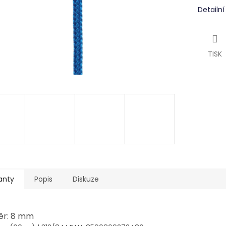
Detailn
TISK
anty
Popis
Diskuze
ěr: 8 mm