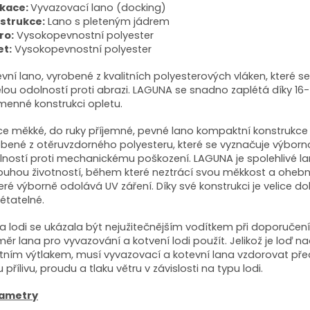
ikace:
Vyvazovací lano (docking)
strukce:
Lano s pleteným jádrem
ro:
Vysokopevnostní polyester
et:
Vysokopevnostní polyester
vní lano, vyrobené z kvalitních polyesterových vláken, které s
lou odolností proti abrazi. LAGUNA se snadno zaplétá díky 16-
menné konstrukci opletu.
ice měkké, do ruky příjemné, pevné lano kompaktní konstrukce
obené z otěruvzdorného polyesteru, které se vyznačuje výborn
lností proti mechanickému poškození. LAGUNA je spolehlivé l
louhou životností, během které neztrácí svou měkkost a oheb
eré výborně odolává UV záření. Díky své konstrukci je velice d
étatelné.
a lodi se ukázala být nejužitečnějším vodítkem při doporučení,
ěr lana pro vyvazování a kotvení lodi použít. Jelikož je loď 
stním výtlakem, musí vyvazovací a kotevní lana vzdorovat př
u přílivu, proudu a tlaku větru v závislosti na typu lodi.
ametry