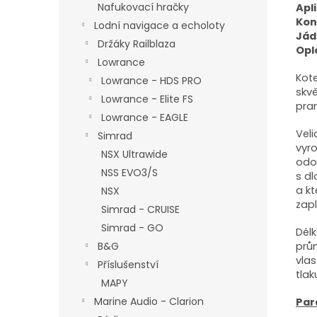
Nafukovací hračky
Apl
Kon
Lodní navigace a echoloty
Jád
Držáky Railblaza
Opl
Lowrance
Kote
Lowrance - HDS PRO
skvě
Lowrance - Elite FS
pra
Lowrance - EAGLE
Vel
Simrad
vyr
NSX Ultrawide
odo
NSS EVO3/S
s d
a kt
NSX
zapl
Simrad - CRUISE
Simrad - GO
Délk
prům
B&G
vla
Příslušenství
tlak
MAPY
Marine Audio - Clarion
Par