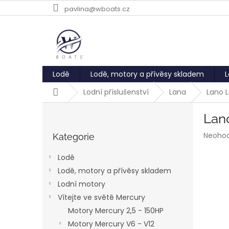
Přejít
pavlina@wboats.cz
na
obsah
Lodě
Lodě, motory a přívěsy skladem
L
Domů
Lodní příslušenství
Lana
Lano 
P
Lan
o
Přeskočit
s
Průmě
Neoho
kategorie
Kategorie
t
hodnoc
r
produk
Lodě
a
je
Lodě, motory a přívěsy skladem
0,0
n
z
Lodní motory
n
5
í
Vítejte ve světě Mercury
hvězdič
p
Motory Mercury 2,5 - 150HP
a
Motory Mercury V6 - V12