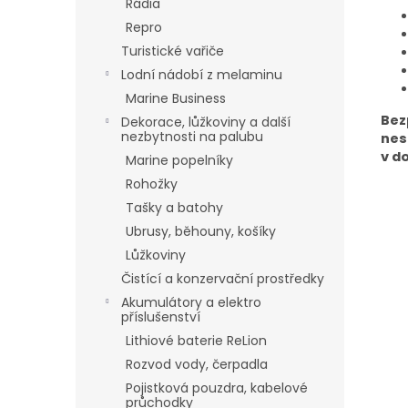
Rádia
Repro
Turistické vařiče
Lodní nádobí z melaminu
Marine Business
Bez
Dekorace, lůžkoviny a další
nezbytnosti na palubu
nes
v d
Marine popelníky
Rohožky
Tašky a batohy
Ubrusy, běhouny, košíky
Lůžkoviny
Čistící a konzervační prostředky
Akumulátory a elektro
příslušenství
Lithiové baterie ReLion
Rozvod vody, čerpadla
Pojistková pouzdra, kabelové
průchodky