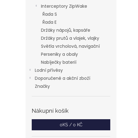
Interceptory ZipWake
Řada S
Řada E
Držáky nápojů, kapsáře
Držáky prutů a vlajek, vlajky
Světla vrcholová, navigační
Perseniky a obaly
Nabíječky baterií
Lodní přívěsy
Doporučené a akční zboží
Značky
Nákupní košík
0
KS /
0 KČ