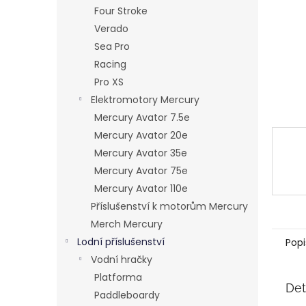
n
Four Stroke
e
Verado
l
Sea Pro
Racing
Pro XS
Elektromotory Mercury
Mercury Avator 7.5e
Mercury Avator 20e
Mercury Avator 35e
Mercury Avator 75e
Mercury Avator 110e
Příslušenství k motorům Mercury
Merch Mercury
Lodní příslušenství
Popi
Vodní hračky
Platforma
Det
Paddleboardy