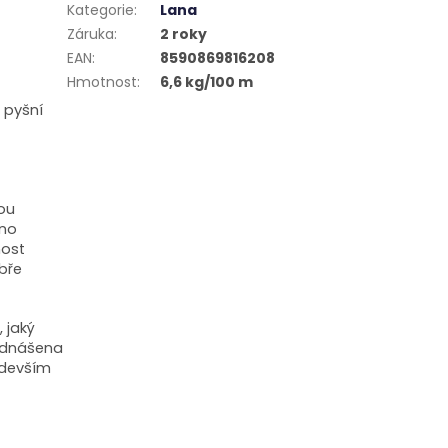
Kategorie
:
Lana
Záruka
:
2 roky
EAN
:
8590869816208
Hmotnost
:
6,6 kg/100 m
e pyšní
ou
ano
nost
obře
 jaký
nadnášena
edevším