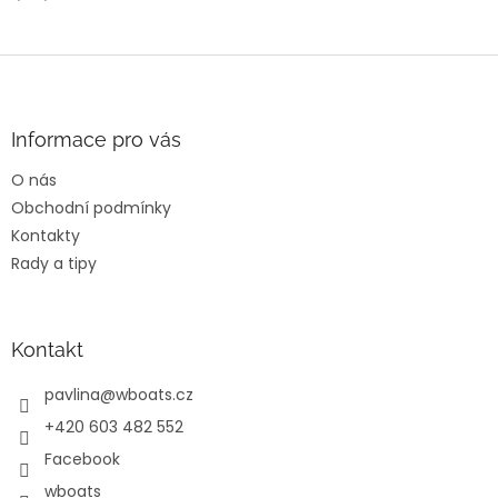
Z
á
p
a
Informace pro vás
t
O nás
í
Obchodní podmínky
Kontakty
Rady a tipy
Kontakt
pavlina
@
wboats.cz
+420 603 482 552
Facebook
wboats