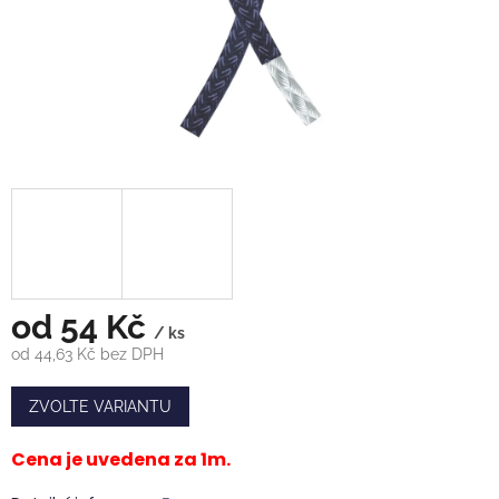
od
54 Kč
/ ks
od
44,63 Kč
bez DPH
Měrná
cena:
ZVOLTE VARIANTU
Cena je uvedena za 1m.