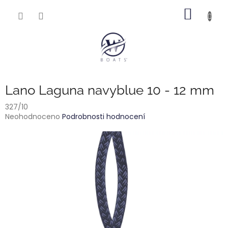
Přejít
NÁKUP
na
obsah
KOŠÍK
Lano Laguna navyblue 10 - 12 mm
327/10
Průměrné
Neohodnoceno
Podrobnosti hodnocení
hodnocení
produktu
je
0,0
z
5
hvězdiček.