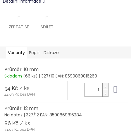
Detailní informace
ZEPTAT SE
SDÍLET
Varianty
Popis
Diskuze
Průměr: 10 mm
Skladem
(66 ks)
| 327/10
EAN:
8590869816260
54 Kč
/ ks
Do 
44,63 Kč bez DPH
Průměr: 12 mm
Na dotaz
| 327/12
EAN:
8590869816284
86 Kč
/ ks
71,07 Kč bez DPH