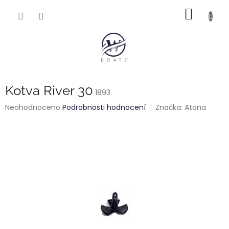
Přejít
NÁKUP
na
obsah
KOŠÍK
Kotva River 30
1893
Průměrné
Neohodnoceno
Podrobnosti hodnocení
Značka:
Atana
hodnocení
produktu
je
0,0
z
5
hvězdiček.