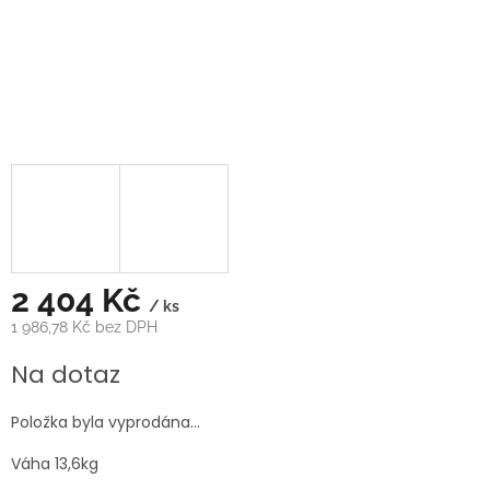
2 404 Kč
/ ks
1 986,78 Kč bez DPH
Měrná
Na dotaz
cena:
Položka byla vyprodána…
Váha 13,6kg