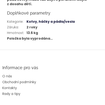
z dosahu dětí.
Doplňkové parametry
Kategorie
:
Kotvy, háčky a pádla/vesla
Záruka
:
2 roky
Hmotnost
:
13.6 kg
Položka byla vyprodána…
Z
á
p
a
Informace pro vás
t
O nás
í
Obchodní podmínky
Kontakty
Rady a tipy