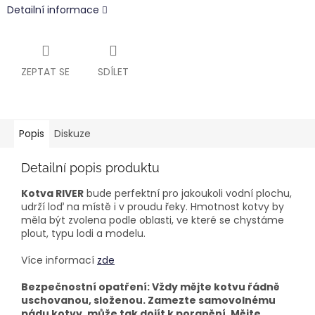
Detailní informace
ZEPTAT SE
SDÍLET
Popis
Diskuze
Detailní popis produktu
Kotva RIVER
bude perfektní pro jakoukoli vodní plochu,
udrží loď na místě i v proudu řeky. Hmotnost kotvy by
měla být zvolena podle oblasti, ve které se chystáme
plout, typu lodi a modelu.
Více informací
zde
Bezpečnostní opatření: Vždy mějte kotvu řádně
uschovanou, složenou. Zamezte samovolnému
pádu kotvy, může tak dojít k poranění. Mějte