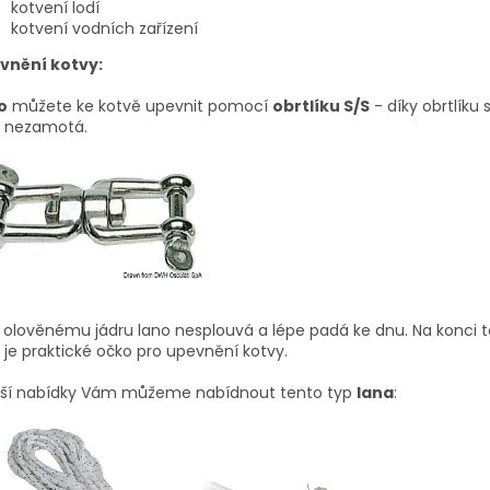
kotvení lodí
kotvení vodních zařízení
vnění kotvy:
o
můžete ke kotvě upevnit pomocí
obrtlíku S/S
- díky obrtlíku
o nezamotá.
 olověnému jádru lano nesplouvá a lépe padá ke dnu. Na konci 
 je praktické očko pro upevnění kotvy.
aší nabídky Vám můžeme nabídnout tento typ
lana
: