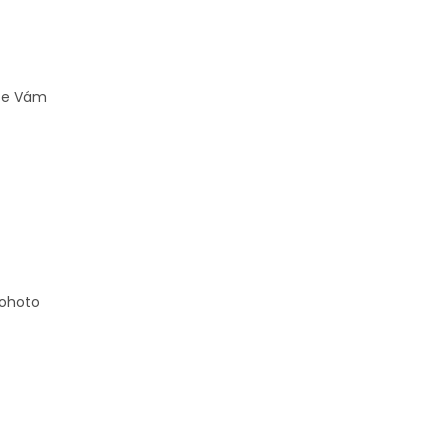
 se Vám
tohoto