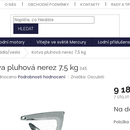
O NÁS
OBCHODNÍ PODMÍNKY
KONTAKTY
RADY A TI
HLEDAT
odní motory
Vítejte ve světě Mercury
Lodní příslušens
ádla/vesla
Kotva pluhová nerez 7,5 kg
a pluhová nerez 7,5 kg
345
rné
dnoceno
Podrobnosti hodnocení
Značka:
Osculati
ení
9 1
tu
7 589,2
Měrná
Na d
cena:
ek.
Položka