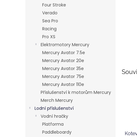
n
Four Stroke
e
Verado
l
Sea Pro
Racing
Pro XS
Elektromotory Mercury
Mercury Avator 7.5e
Mercury Avator 20e
Mercury Avator 35e
Souvi
Mercury Avator 75e
Mercury Avator 110e
Příslušenství k motorům Mercury
Merch Mercury
Lodní příslušenství
Vodní hračky
Platforma
Paddleboardy
Kotev