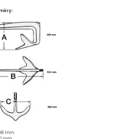
měry:
298 mm
531 mm