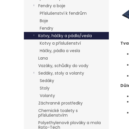
Fendry a boje
Příslušenství k fendrům
Boje
Fendry
Kotvy, háčky a pádla/vesla
Kotvy a příslušenství
Tva
Háčky, pádla a vesla
Lana
Vazáky, schůdky do vody
Sedáky, stoly a volanty
Sedáky
Důl
Stoly
Volanty
Záchranné prostředky
Chemické toalety s
příslušenstvím
Polyethylenové plováky a mola
Roto-Tech