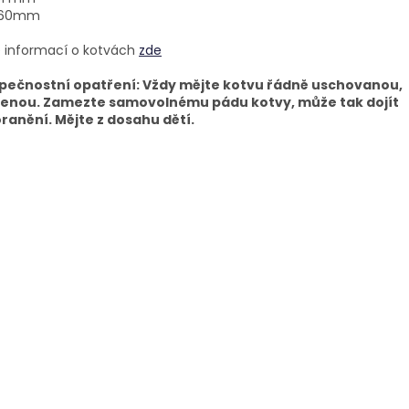
360mm
e informací o kotvách
zde
pečnostní opatření: Vždy mějte kotvu řádně uschovanou,
ženou. Zamezte samovolnému pádu kotvy, může tak dojít
oranění. Mějte z dosahu dětí.