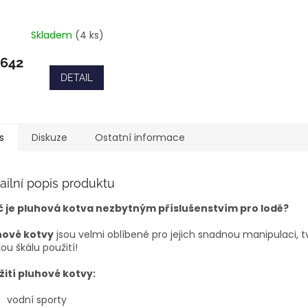
Skladem
(4 ks)
 642
DETAIL
s
Diskuze
Ostatní informace
ailní popis produktu
č je pluhová kotva nezbytným příslušenstvím pro lodě?
hové kotvy
jsou velmi oblíbené pro jejich snadnou manipulaci, t
kou škálu použití!
žití pluhové kotvy:
vodní sporty