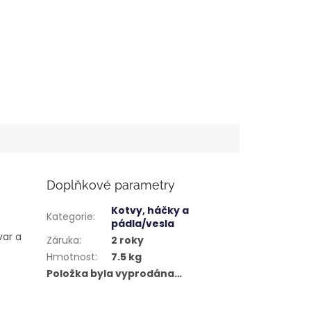
Doplňkové parametry
Kotvy, háčky a
Kategorie
:
pádla/vesla
var a
Záruka
:
2 roky
Hmotnost
:
7.5 kg
Položka byla vyprodána…