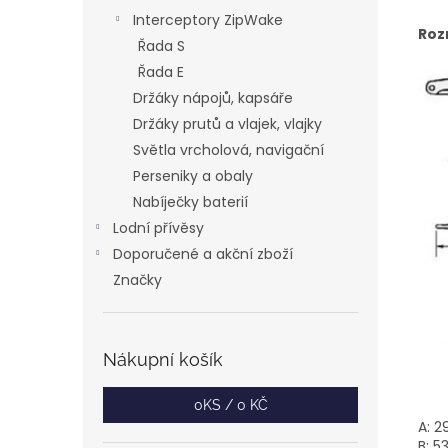
Interceptory ZipWake
Roz
Řada S
Řada E
Držáky nápojů, kapsáře
Držáky prutů a vlajek, vlajky
Světla vrcholová, navigační
Perseniky a obaly
Nabíječky baterií
Lodní přívěsy
Doporučené a akční zboží
Značky
Nákupní košík
0
KS /
0 KČ
A: 
B: 