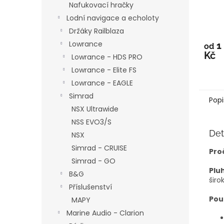
Nafukovací hračky
Lodní navigace a echoloty
Držáky Railblaza
Lowrance
1
od
Kč
Lowrance - HDS PRO
Lowrance - Elite FS
Lowrance - EAGLE
Simrad
Popi
NSX Ultrawide
NSS EVO3/S
Det
NSX
Simrad - CRUISE
Pro
Simrad - GO
Plu
B&G
širo
Příslušenství
Pou
MAPY
Marine Audio - Clarion