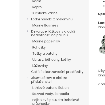
Rádia
Repro
Turistické vařiče
Upe
Lodní nádobí z melaminu
Lan
Marine Business
lan
Dekorace, lůžkoviny a další
nezbytnosti na palubu
Marine popelníky
Rohožky
Tašky a batohy
Ubrusy, běhouny, košíky
Lůžkoviny
Díky
Čistící a konzervační prostředky
lana
Akumulátory a elektro
příslušenství
Z n
Lithiové baterie ReLion
Rozvod vody, čerpadla
Pojistková pouzdra, kabelové
průchodky