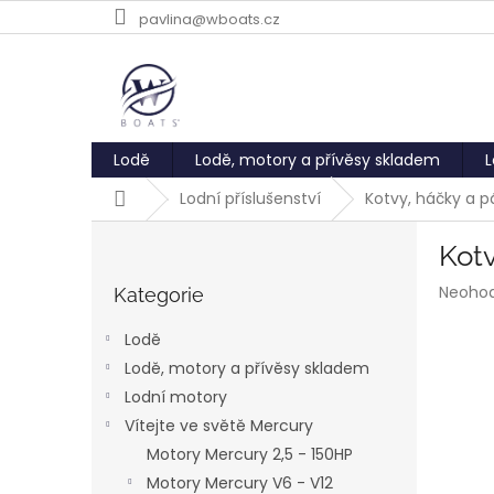
Přejít
pavlina@wboats.cz
na
obsah
Lodě
Lodě, motory a přívěsy skladem
L
Domů
Lodní příslušenství
Kotvy, háčky a p
P
Kotv
o
Přeskočit
s
Průmě
Neoho
kategorie
Kategorie
t
hodnoc
r
produk
Lodě
a
je
Lodě, motory a přívěsy skladem
0,0
n
z
Lodní motory
n
5
í
Vítejte ve světě Mercury
hvězdič
p
Motory Mercury 2,5 - 150HP
a
Motory Mercury V6 - V12