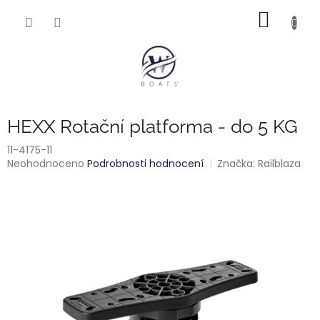
Přejít
NÁKUP
na
obsah
KOŠÍK
HEXX Rotační platforma - do 5 KG
11-4175-11
Průměrné
Neohodnoceno
Podrobnosti hodnocení
Značka:
Railblaza
hodnocení
produktu
je
0,0
z
5
hvězdiček.