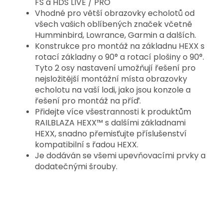
FS a HDS LIVE / PRO
Vhodné pro větší obrazovky echolotů od
všech vašich oblíbených značek včetně
Humminbird, Lowrance, Garmin a dalších.
Konstrukce pro montáž na základnu HEXX s
rotací základny o 90° a rotací plošiny o 90°.
Tyto 2 osy nastavení umožňují řešení pro
nejsložitější montážní místa obrazovky
echolotu na vaší lodi, jako jsou konzole a
řešení pro montáž na příď.
Přidejte více všestrannosti k produktům
RAILBLAZA HEXX™ s dalšími základnami
HEXX, snadno přemisťujte příslušenství
kompatibilní s řadou HEXX.
Je dodáván se všemi upevňovacími prvky a
dodatečnými šrouby.