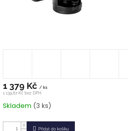
1 379 Kč
/ ks
1 139,67 Kč bez DPH
Měrná
Skladem
(3 ks)
cena:
Přidat do košíku