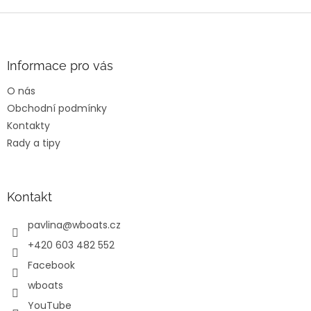
Z
á
p
a
Informace pro vás
t
O nás
í
Obchodní podmínky
Kontakty
Rady a tipy
Kontakt
pavlina
@
wboats.cz
+420 603 482 552
Facebook
wboats
YouTube