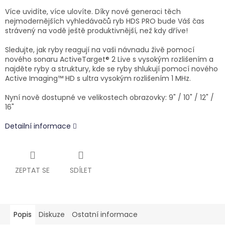
Více uvidíte, více ulovíte. Díky nové generaci těch
nejmodernějších vyhledávačů ryb HDS PRO bude Váš čas
strávený na vodě ještě produktivnější, než kdy dříve!
Sledujte, jak ryby reagují na vaši návnadu živě pomocí
nového sonaru ActiveTarget® 2 Live s vysokým rozlišením a
najděte ryby a struktury, kde se ryby shlukují pomocí nového
Active Imaging™ HD s ultra vysokým rozlišením 1 MHz.
Nyní nově dostupné ve velikostech obrazovky: 9" / 10" / 12" /
16"
Detailní informace
ZEPTAT SE
SDÍLET
Popis
Diskuze
Ostatní informace