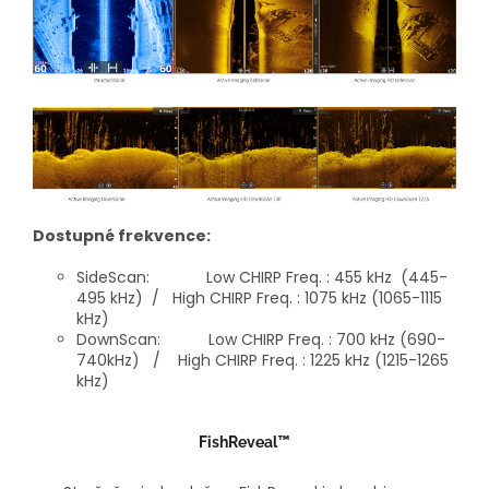
Dostupné frekvence:
SideScan: Low CHIRP Freq. : 455 kHz (445-
495 kHz) / High CHIRP Freq. : 1075 kHz (1065-1115
kHz)
DownScan: Low CHIRP Freq. : 700 kHz (690-
740kHz) / High CHIRP Freq. : 1225 kHz (1215-1265
kHz)
FishReveal™