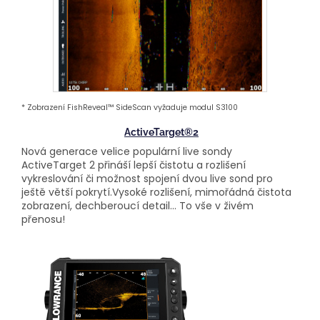
* Zobrazení FishReveal™ SideScan vyžaduje modul S3100
ActiveTarget®2
Nová generace velice populární live sondy
ActiveTarget 2 přináší lepší čistotu a rozlišení
vykreslování či možnost spojení dvou live sond pro
ještě větší pokrytí.Vysoké rozlišení, mimořádná čistota
zobrazení, dechberoucí detail... To vše v živém
přenosu!