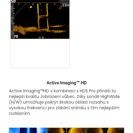
Forward View vykreslení
mostního pilíře
Active Imaging™ HD
Active Imaging™HD v kombinaci s HDS Pro přináší tu
nejlepší kvalitu zobrazení vůbec. Díky sondě HighWide
(H/W) umožňuje pokrýt širokou oblast rozsahu s
vysokou frekvencí pro získání snímku s tím nejlepším
rozlišením.