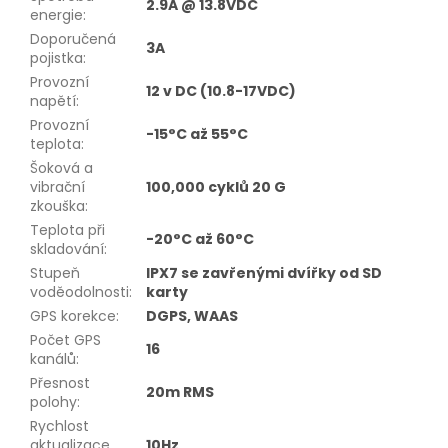
2.9A @ 13.8VDC
energie
:
Doporučená
3A
pojistka
:
Provozní
12 v DC (10.8-17VDC)
napětí
:
Provozní
-15°C až 55°C
teplota
:
Šoková a
vibrační
100,000 cyklů 20 G
zkouška
:
Teplota při
-20°C až 60°C
skladování
:
Stupeň
IPX7 se zavřenými dvířky od SD
voděodolnosti
:
karty
GPS korekce
:
DGPS, WAAS
Počet GPS
16
kanálů
:
Přesnost
20m RMS
polohy
:
Rychlost
aktualizace
10Hz