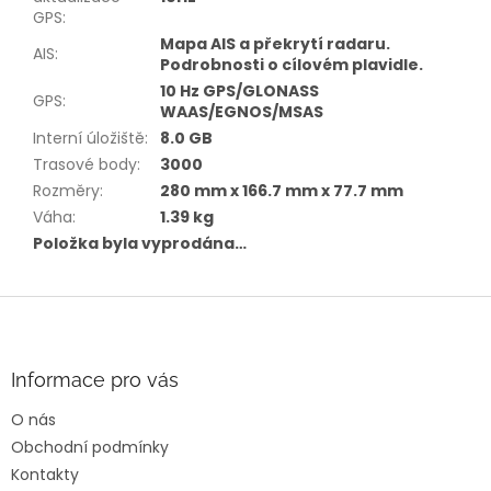
GPS
:
Mapa AIS a překrytí radaru.
AIS
:
Podrobnosti o cílovém plavidle.
10 Hz GPS/GLONASS
GPS
:
WAAS/EGNOS/MSAS
Interní úložiště
:
8.0 GB
Trasové body
:
3000
Rozměry
:
280 mm x 166.7 mm x 77.7 mm
Váha
:
1.39 kg
Položka byla vyprodána…
Z
á
p
a
Informace pro vás
t
O nás
í
Obchodní podmínky
Kontakty