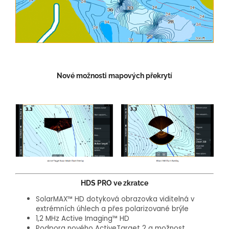
Nové možnosti mapových překrytí
HDS PRO ve zkratce
SolarMAX™ HD dotyková obrazovka viditelná v
extrémních úhlech a přes polarizované brýle
1,2 MHz Active Imaging™ HD
Podpora nového ActiveTarget 2 a možnost