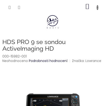
Přejít
NÁKUP
na
obsah
KOŠÍK
HDS PRO 9 se sondou
ActiveImaging HD
000-15982-001
Průměrné
Neohodnoceno
Podrobnosti hodnocení
Značka:
Lowrance
hodnocení
produktu
je
0,0
z
5
hvězdiček.