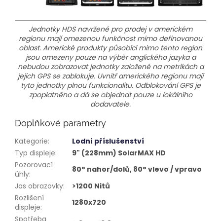
Jednotky HDS navržené pro prodej v americkém
regionu mají omezenou funkčnost mimo definovanou
oblast. Americké produkty působící mimo tento region
jsou omezeny pouze na výběr anglického jazyka a
nebudou zobrazovat jednotky založené na metrikách a
jejich GPS se zablokuje. Uvnitř amerického regionu mají
tyto jednotky plnou funkcionalitu. Odblokování GPS je
zpoplatněno a dá se objednat pouze u lokálního
dodavatele.
Doplňkové parametry
Kategorie
:
Lodní příslušenství
Typ displeje
:
9" (228mm) SolarMAX HD
Pozorovací
80° nahor/dolů, 80° vlevo / vpravo
úhly
:
Jas obrazovky
:
>1200 Nitů
Rozlišení
1280x720
displeje
:
Spotřeba