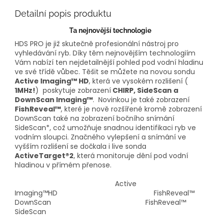
Detailní popis produktu
Ta nejnovější technologie
HDS PRO je již skutečně profesionální nástroj pro
vyhledávání ryb. Díky těm nejnovějším technologiím
Vám nabízí ten nejdetailnější pohled pod vodní hladinu
ve své třídě vůbec. Těšit se můžete na novou sondu
Active Imaging™ HD
, která ve vysokém rozlišení (
1MHz!
) poskytuje zobrazení
CHIRP, SideScan a
DownScan Imaging™
. Novinkou je také zobrazení
FishReveal™
, které je nově rozšířené kromě zobrazení
DownScan také na zobrazení bočního snímání
SideScan*, což umožňuje snadnou identifikaci ryb ve
vodním sloupci. Značného vylepšení a snímání ve
vyšším rozlišení se dočkala i live sonda
ActiveTarget®2
, která monitoruje dění pod vodní
hladinou v přímém přenose.
Active
Imaging™HD FishReveal™
DownScan FishReveal™
SideScan