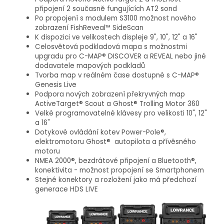
připojení 2 současně fungujících AT2 sond
Po propojení s modulem S3100 možnost nového
zobrazení FishReveal™ SideScan
K dispozici ve velikostech displeje 9", 10", 12" a 16"
Celosvětová podkladová mapa s možnostmi
upgradu pro C-MAP® DISCOVER a REVEAL nebo jiné
dodavatele mapových podkladů
Tvorba map v reálném čase dostupné s C-MAP®
Genesis Live
Podpora nových zobrazení překryvných map
ActiveTarget® Scout a Ghost® Trolling Motor 360
Velké programovatelné klávesy pro velikosti 10", 12"
a 16"
Dotykové ovládání kotev Power-Pole®,
elektromotoru Ghost® autopilota a přívěsného
motoru
NMEA 2000®, bezdrátové připojení a Bluetooth®,
konektivita - možnost propojení se Smartphonem
Stejné konektory a rozložení jako má předchozí
generace HDS LIVE