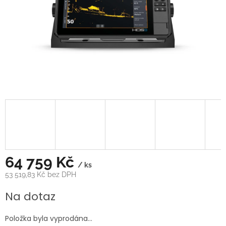
64 759 Kč
/ ks
53 519,83 Kč bez DPH
Měrná
Na dotaz
cena:
Položka byla vyprodána…