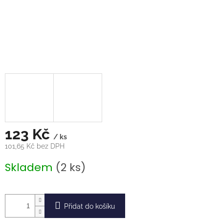
123 Kč
/ ks
101,65 Kč bez DPH
Měrná
Skladem
(2 ks)
cena:
Přidat do košíku