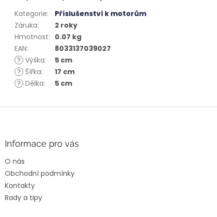
Kategorie
:
Příslušenství k motorům
Záruka
:
2 roky
Hmotnost
:
0.07 kg
EAN
:
8033137039027
?
Výška
:
5 cm
?
Šířka
:
17 cm
?
Délka
:
5 cm
Z
á
p
a
Informace pro vás
t
O nás
í
Obchodní podmínky
Kontakty
Rady a tipy