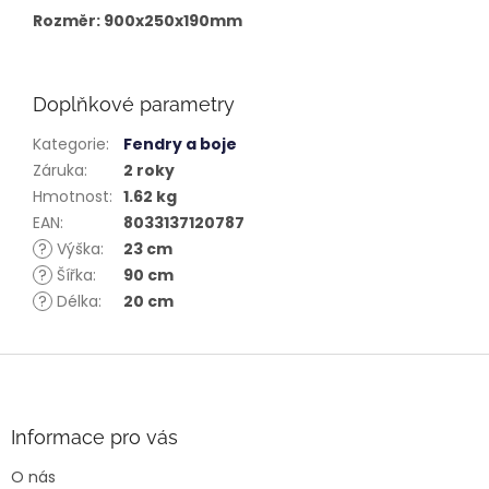
Rozměr: 900x250x190mm
Doplňkové parametry
Kategorie
:
Fendry a boje
Záruka
:
2 roky
Hmotnost
:
1.62 kg
EAN
:
8033137120787
?
Výška
:
23 cm
?
Šířka
:
90 cm
?
Délka
:
20 cm
Z
á
p
a
Informace pro vás
t
O nás
í