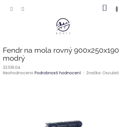
Přejít
NÁKUP
na
obsah
KOŠÍK
Fendr na mola rovný 900x250x190
modrý
33.519.04
Průměrné
Neohodnoceno
Podrobnosti hodnocení
Značka:
Osculati
hodnocení
produktu
je
0,0
z
5
hvězdiček.