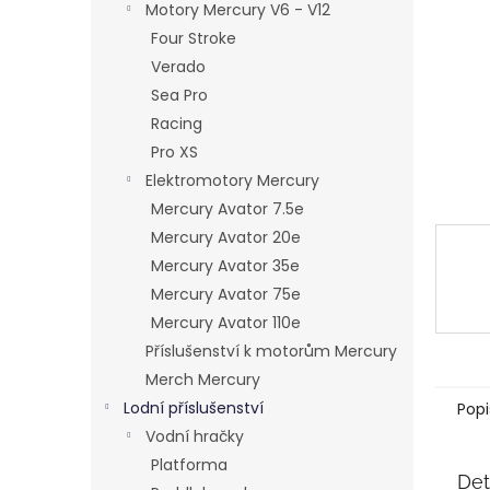
a
Motory Mercury V6 - V12
n
Four Stroke
e
Verado
l
Sea Pro
Racing
Pro XS
Elektromotory Mercury
Mercury Avator 7.5e
Mercury Avator 20e
Mercury Avator 35e
Mercury Avator 75e
Mercury Avator 110e
Příslušenství k motorům Mercury
Merch Mercury
Lodní příslušenství
Popi
Vodní hračky
Platforma
Det