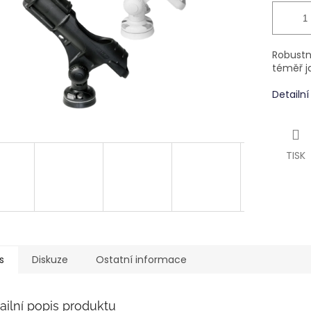
Robustní
téměř ja
Detailn
TISK
s
Diskuze
Ostatní informace
ailní popis produktu