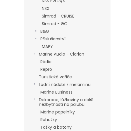
NSS EVO3/S
NSX
Simrad - CRUISE
Simrad - GO
B&G
Příslušenství
MAPY
Marine Audio - Clarion
Rádia
Repro
Turistické vařiče
Lodní nádobí z melaminu
Marine Business
Dekorace, lůžkoviny a další
nezbytnosti na palubu
Marine popelníky
Rohožky
Tašky a batohy