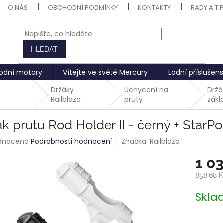
O NÁS
OBCHODNÍ PODMÍNKY
KONTAKTY
RADY A TI
HLEDAT
odní motory
Vítejte ve světě Mercury
Lodní příslušens
Držáky
Uchycení na
Držá
Railblaza
pruty
zákl
k prutu Rod Holder II - černý + StarPo
rné
dnoceno
Podrobnosti hodnocení
Značka:
Railblaza
ení
1 0
tu
858,68 
Měrná
Skl
cena:
ek.