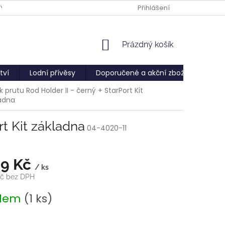
PY
Přihlášení
NÁKUPNÍ
Prázdný košík
KOŠÍK
tví
Lodní přívěsy
Doporučené a akční zboží
Služ
k prutu Rod Holder II - černý + StarPort Kit
adna
rt Kit základna
04-4020-11
39 Kč
/ ks
Kč bez DPH
adem
(1 ks)