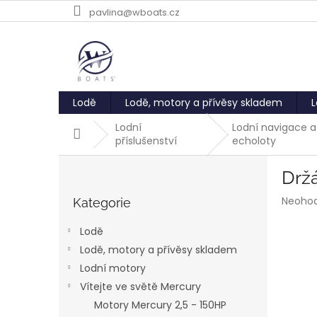
Přejít
pavlina@wboats.cz
na
obsah
Lodě
Lodě, motory a přívěsy skladem
L
Lodní
Lodní navigace a
Domů
příslušenství
echoloty
P
Držá
o
Přeskočit
s
Průmě
Neoho
kategorie
Kategorie
t
hodnoc
r
produk
Lodě
a
je
Lodě, motory a přívěsy skladem
0,0
n
z
Lodní motory
n
5
í
Vítejte ve světě Mercury
hvězdič
p
Motory Mercury 2,5 - 150HP