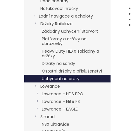
Paddleboardy
Nafukovací hračky
Lodní navigace a echoloty
Držáky Railblaza
Základny uchycení StarPort
Platformy a držáky na
obrazovky
Heavy Duty HEXX základny a
držáky
Držáky na sondy
Ostatní držáky a příslušenství
Uchycení na pruty
Lowrance
Lowrance - HDS PRO
Lowrance - Elite FS
Lowrance - EAGLE
Simrad
NSX Ultrawide