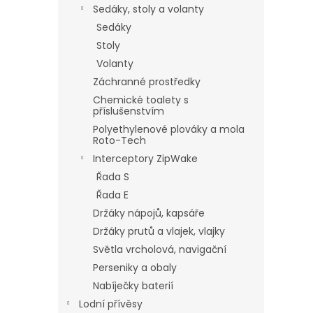
Sedáky, stoly a volanty
Sedáky
Stoly
Volanty
Záchranné prostředky
Chemické toalety s
příslušenstvím
Polyethylenové plováky a mola
Roto-Tech
Interceptory ZipWake
Řada S
Řada E
Držáky nápojů, kapsáře
Držáky prutů a vlajek, vlajky
Světla vrcholová, navigační
Perseniky a obaly
Nabíječky baterií
Lodní přívěsy