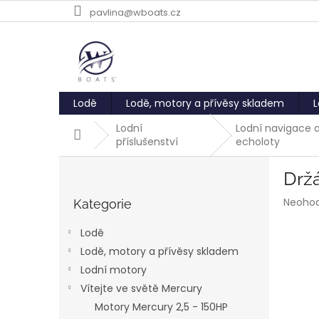
Přejít
pavlina@wboats.cz
na
obsah
Lodě
Lodě, motory a přívěsy skladem
L
Lodní
Lodní navigace 
Domů
příslušenství
echoloty
P
Držá
o
Přeskočit
s
Průmě
Neoho
kategorie
Kategorie
t
hodnoc
r
produk
Lodě
a
je
Lodě, motory a přívěsy skladem
0,0
n
z
Lodní motory
n
5
í
Vítejte ve světě Mercury
hvězdič
p
Motory Mercury 2,5 - 150HP