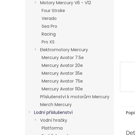
a
Motory Mercury V6 - V12
n
Four Stroke
e
Verado
l
Sea Pro
Racing
Pro XS
Elektromotory Mercury
Mercury Avator 7.5e
Mercury Avator 20e
Mercury Avator 35e
Mercury Avator 75e
Mercury Avator 110e
Příslušenství k motorům Mercury
Merch Mercury
Lodní příslušenství
Popi
Vodní hračky
Platforma
Det