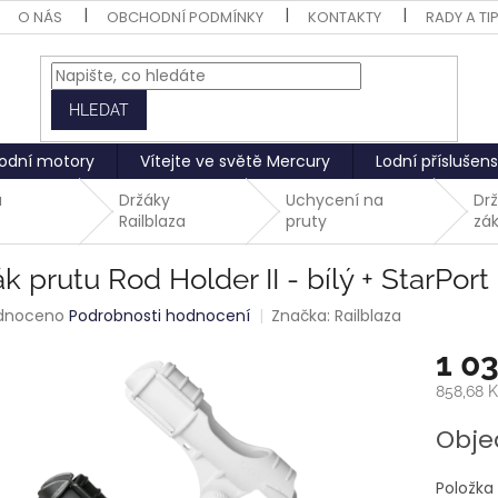
O NÁS
OBCHODNÍ PODMÍNKY
KONTAKTY
RADY A TI
HLEDAT
odní motory
Vítejte ve světě Mercury
Lodní příslušens
a
Držáky
Uchycení na
Drž
Railblaza
pruty
zá
k prutu Rod Holder II - bílý + StarPort
rné
dnoceno
Podrobnosti hodnocení
Značka:
Railblaza
ení
1 0
tu
858,68 
Měrná
Obje
cena:
ek.
Položka