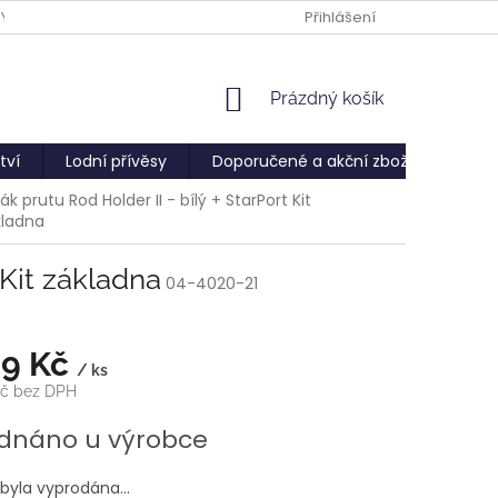
PY
Přihlášení
NÁKUPNÍ
Prázdný košík
KOŠÍK
tví
Lodní přívěsy
Doporučené a akční zboží
Služ
ák prutu Rod Holder II - bílý + StarPort Kit
kladna
 Kit základna
04-4020-21
39 Kč
/ ks
Kč bez DPH
dnáno u výrobce
 byla vyprodána…