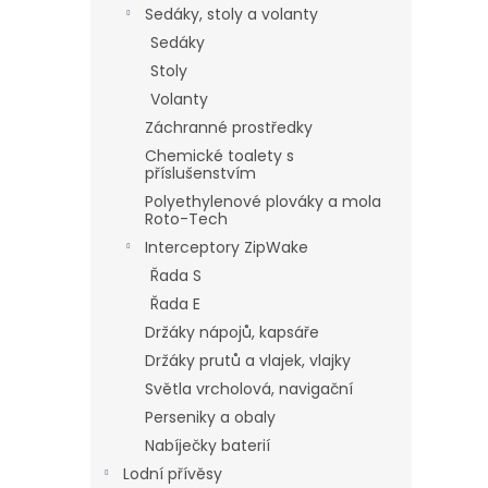
Sedáky, stoly a volanty
Sedáky
Stoly
Volanty
Záchranné prostředky
Chemické toalety s
příslušenstvím
Polyethylenové plováky a mola
Roto-Tech
Interceptory ZipWake
Řada S
Řada E
Držáky nápojů, kapsáře
Držáky prutů a vlajek, vlajky
Světla vrcholová, navigační
Perseniky a obaly
Nabíječky baterií
Lodní přívěsy