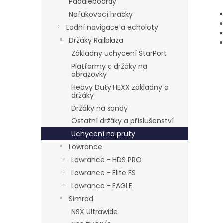
Paddleboardy
Nafukovací hračky
Lodní navigace a echoloty
Držáky Railblaza
Základny uchycení StarPort
Platformy a držáky na
obrazovky
Heavy Duty HEXX základny a
držáky
Držáky na sondy
Ostatní držáky a příslušenství
Uchycení na pruty
Lowrance
Lowrance - HDS PRO
Lowrance - Elite FS
Lowrance - EAGLE
Simrad
NSX Ultrawide