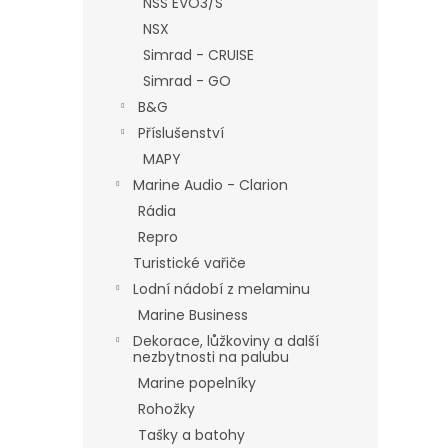
NSS EVO3/S
NSX
Simrad - CRUISE
Simrad - GO
B&G
Příslušenství
MAPY
Marine Audio - Clarion
Rádia
Repro
Turistické vařiče
Lodní nádobí z melaminu
Marine Business
Dekorace, lůžkoviny a další
nezbytnosti na palubu
Marine popelníky
Rohožky
Tašky a batohy