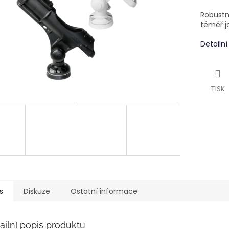
Robustní
téměř ja
Detailn
TISK
s
Diskuze
Ostatní informace
ailní popis produktu