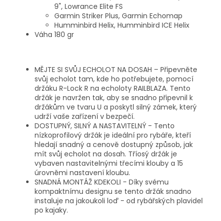
9", Lowrance Elite FS
Garmin Striker Plus, Garmin Echomap
Humminbird Helix, Humminbird ICE Helix
Váha 180 gr
MĚJTE SI SVŮJ ECHOLOT NA DOSAH – Připevněte
svůj echolot tam, kde ho potřebujete, pomocí
držáku R-Lock R na echoloty RAILBLAZA. Tento
držák je navržen tak, aby se snadno připevnil k
držákům ve tvaru U a poskytl silný zámek, který
udrží vaše zařízení v bezpečí.
DOSTUPNÝ, SILNÝ A NASTAVITELNÝ - Tento
nízkoprofilový držák je ideální pro rybáře, kteří
hledají snadný a cenově dostupný způsob, jak
mít svůj echolot na dosah.
Tříosý držák je
vybaven nastavitelnými třecími klouby a 15
úrovněmi nastavení kloubu.
SNADNÁ MONTÁŽ KDEKOLI - Díky svému
kompaktnímu designu se tento držák snadno
instaluje na jakoukoli loď - od rybářských plavidel
po kajaky.