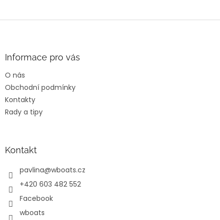
Z
á
p
a
Informace pro vás
t
O nás
í
Obchodní podmínky
Kontakty
Rady a tipy
Kontakt
pavlina
@
wboats.cz
+420 603 482 552
Facebook
wboats