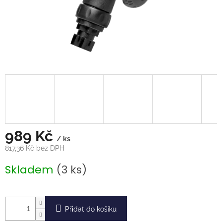
989 Kč
/ ks
817,36 Kč bez DPH
Měrná
Skladem
(3 ks)
cena:
Přidat do košíku