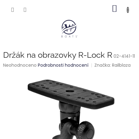
Přejít
NÁKUP
na
obsah
KOŠÍK
Držák na obrazovky R-Lock R
02-4141-11
Průměrné
Neohodnoceno
Podrobnosti hodnocení
Značka:
Railblaza
hodnocení
produktu
je
0,0
z
5
hvězdiček.