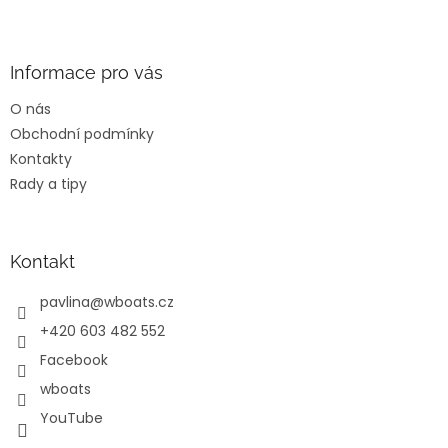
Z
á
p
a
Informace pro vás
t
O nás
í
Obchodní podmínky
Kontakty
Rady a tipy
Kontakt
pavlina
@
wboats.cz
+420 603 482 552
Facebook
wboats
YouTube