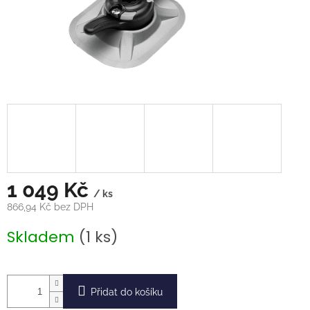
1 049 Kč
/ ks
866,94 Kč bez DPH
Měrná
Skladem
(1 ks)
cena:
Přidat do košíku