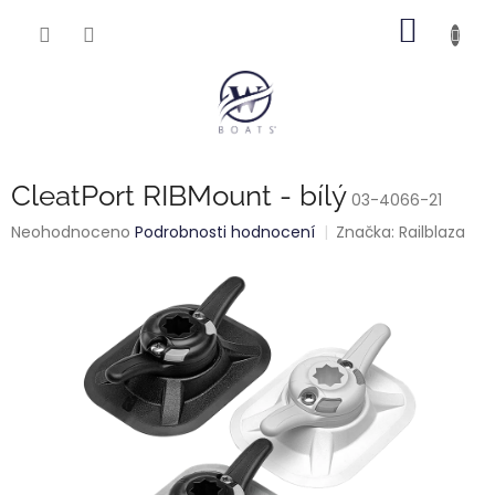
Přejít
NÁKUP
na
obsah
KOŠÍK
CleatPort RIBMount - bílý
03-4066-21
Průměrné
Neohodnoceno
Podrobnosti hodnocení
Značka:
Railblaza
hodnocení
produktu
je
0,0
z
5
hvězdiček.