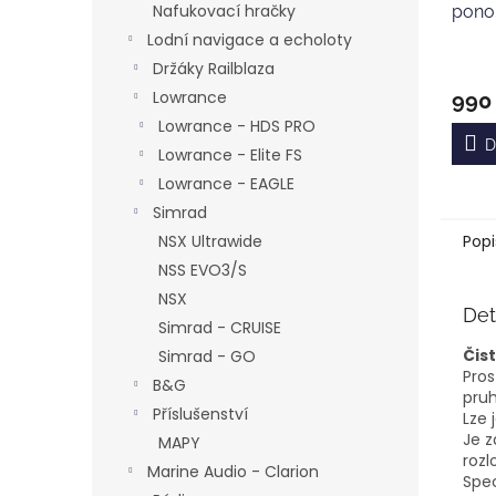
Nafukovací hračky
ponor
Lodní navigace a echoloty
Držáky Railblaza
Lowrance
990
Lowrance - HDS PRO
D
Lowrance - Elite FS
Lowrance - EAGLE
Simrad
Popi
NSX Ultrawide
NSS EVO3/S
NSX
Det
Simrad - CRUISE
Čis
Simrad - GO
Pros
B&G
pruh
Příslušenství
Lze 
Je z
MAPY
rozl
Marine Audio - Clarion
Spec