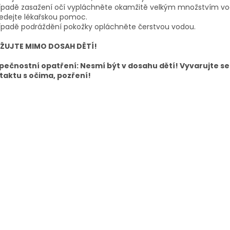
řípadě zasažení očí vypláchněte okamžitě velkým množstvím vo
edejte lékařskou pomoc.
ípadě podráždění pokožky opláchněte čerstvou vodou.
ŽUJTE MIMO DOSAH DĚTÍ!
pečnostní opatření: Nesmí být v dosahu dětí! Vyvarujte se
taktu s očima, pozření!