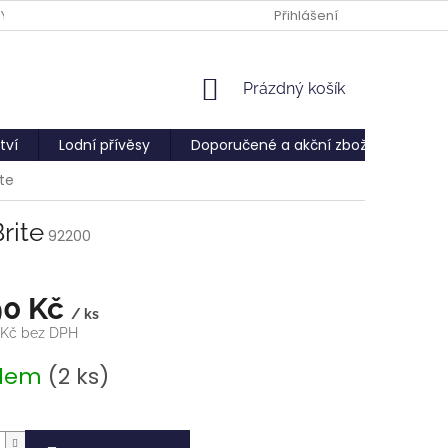
PY
Přihlášení
NÁKUPNÍ
Prázdný košík
KOŠÍK
tví
Lodní přívěsy
Doporučené a akční zboží
Služ
ite
rite
92200
90 Kč
/ ks
 Kč bez DPH
adem
(2 ks)