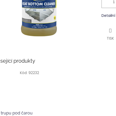
Detailn
TISK
sející produkty
Kód:
92232
č trupu pod čarou