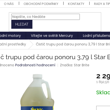
O NÁS
OBCHODNÍ PODMÍNKY
KONTAKTY
RADY A TI
HLEDAT
odní motory
Vítejte ve světě Mercury
Lodní příslušens
vační prostředky
Čistič trupu pod čarou ponoru 3,79 l Star Br
ič trupu pod čarou ponoru 3,79 l Star B
rné
dnoceno
Podrobnosti hodnocení
Značka:
Star Brite
ení
2 2
tu
1 892,56
Měrná
Skl
cena:
ek.