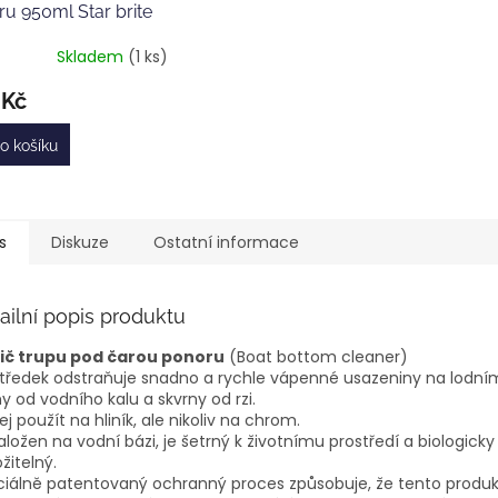
u 950ml Star brite
Skladem
(1 ks)
 Kč
o košíku
s
Diskuze
Ostatní informace
ailní popis produktu
tič trupu pod čarou ponoru
(Boat bottom cleaner)
tředek odstraňuje snadno a rychle vápenné usazeniny na lodní
y od vodního kalu a skvrny od rzi.
jej použít na hliník, ale nikoliv na chrom.
aložen na vodní bázi, je šetrný k životnímu prostředí a biologicky
ožitelný.
iálně patentovaný ochranný proces způsobuje, že tento produk