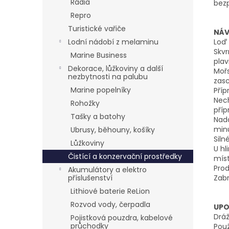
Rádia
bezp
Repro
Turistické vařiče
NÁV
Loď 
Lodní nádobí z melaminu
Skvr
Marine Business
plav
Dekorace, lůžkoviny a další
Mořs
nezbytnosti na palubu
zas
Marine popelníky
Příp
Nech
Rohožky
příp
Tašky a batohy
Nadá
minu
Ubrusy, běhouny, košíky
Siln
Lůžkoviny
U h
Čistící a konzervační prostředky
míst
Pro
Akumulátory a elektro
Zabr
příslušenství
Lithiové baterie ReLion
Rozvod vody, čerpadla
UPO
Dráž
Pojistková pouzdra, kabelové
průchodky
Použ