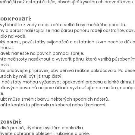
ečnější než ostatní čističe, obsahující kyselinu chlorovodíkovou.
OD K POUŽITÍ:
vytáhněte z vody a odstraňte velké kusy mořského porostu.
ny a porost nalézající se nad čarou ponoru raději odstraňte, dok
idlo na vodě.
ký porost, pozůstatky svijonožců a ostatních skvrn nechte důkl
chnout.
ravek naneste na povrch pomocí spreje.
te nečistoty nasáknout a vytvořit pěnu, která vzniká působení
ravku.
le přidávejte přípravek, aby pěnivá reakce pokračovala. Po dese
tách by měl být již trup čistý.
é nečistoty mohou vyžadovat opakování procesu a lehké drhnutí
liníkových povrchů nejprve účinek vyzkoušejte na malém, nen
ě.
dukt může změnit barvu některých spodních nátěrů.
aňte kontaktu přípravku s koberci nebo tkaninami.
ZORNĚNÍ:
divé pro oči, dýchací systém a pokožku.
ívejte ochranné oblečení, rukavice a brýle.