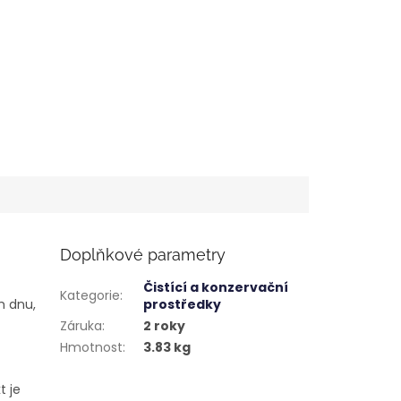
Doplňkové parametry
Čistící a konzervační
Kategorie
:
m dnu,
prostředky
Záruka
:
2 roky
Hmotnost
:
3.83 kg
t je