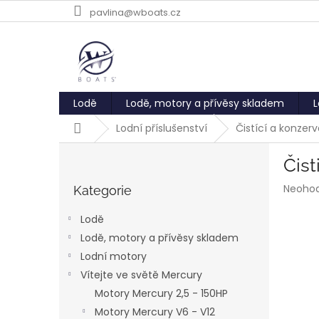
Přejít
pavlina@wboats.cz
na
obsah
Lodě
Lodě, motory a přívěsy skladem
L
Domů
Lodní příslušenství
Čistící a konzer
P
Čist
o
Přeskočit
s
Průmě
Neoho
kategorie
Kategorie
t
hodnoc
r
produk
Lodě
a
je
Lodě, motory a přívěsy skladem
0,0
n
z
Lodní motory
n
5
í
Vítejte ve světě Mercury
hvězdič
p
Motory Mercury 2,5 - 150HP
a
Motory Mercury V6 - V12