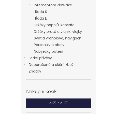
Interceptory ZipWake
Řada S
Řada E
Držáky nápojů, kapsáře
Držáky prutů a vlajek, vlajky
Světla vrcholová, navigační
Perseniky a obaly
Nabíječky baterií
Lodní přívěsy
Doporučené a akční zboží
Značky
Nákupní košík
0
KS /
0 KČ