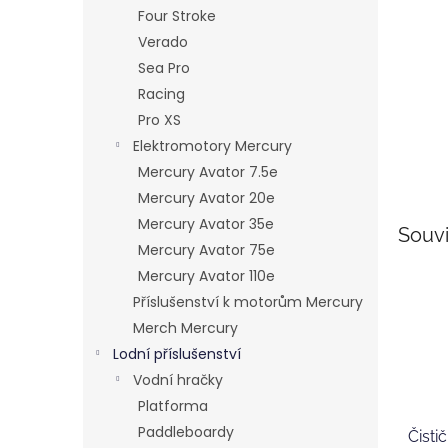
n
Four Stroke
e
Verado
l
Sea Pro
Racing
Pro XS
Elektromotory Mercury
Mercury Avator 7.5e
Mercury Avator 20e
Mercury Avator 35e
Souvi
Mercury Avator 75e
Mercury Avator 110e
Příslušenství k motorům Mercury
Merch Mercury
Lodní příslušenství
Vodní hračky
Platforma
Paddleboardy
Čisti