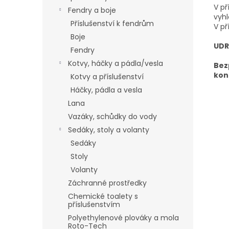
V p
Fendry a boje
vyhl
Příslušenství k fendrům
V př
Boje
UDR
Fendry
Kotvy, háčky a pádla/vesla
Bez
kon
Kotvy a příslušenství
Háčky, pádla a vesla
Lana
Vazáky, schůdky do vody
Sedáky, stoly a volanty
Sedáky
Stoly
Volanty
Záchranné prostředky
Chemické toalety s
příslušenstvím
Polyethylenové plováky a mola
Roto-Tech