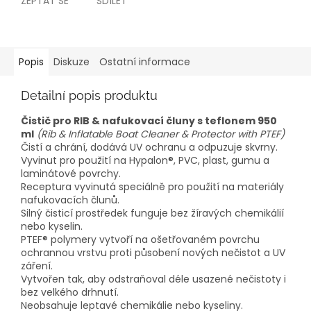
ZEPTAT SE
SDÍLET
Popis
Diskuze
Ostatní informace
Detailní popis produktu
Čistič pro RIB & nafukovací čluny s teflonem 950
ml
(Rib & Inflatable Boat Cleaner & Protector with PTEF)
Čistí a chrání, dodává UV ochranu a odpuzuje skvrny.
Vyvinut pro použití na Hypalon®, PVC, plast, gumu a
laminátové povrchy.
Receptura vyvinutá speciálně pro použití na materiály
nafukovacích člunů.
Silný čisticí prostředek funguje bez žíravých chemikálií
nebo kyselin.
PTEF® polymery vytvoří na ošetřovaném povrchu
ochrannou vrstvu proti působení nových nečistot a UV
záření.
Vytvořen tak, aby odstraňoval déle usazené nečistoty i
bez velkého drhnutí.
Neobsahuje leptavé chemikálie nebo kyseliny.