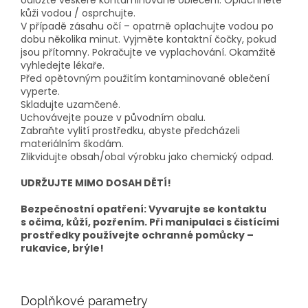
odložte veškeré kontaminované oblečení. Opláchněte
kůži vodou / osprchujte.
V případě zásahu očí – opatrně oplachujte vodou po
dobu několika minut. Vyjměte kontaktní čočky, pokud
jsou přítomny. Pokračujte ve vyplachování. Okamžitě
vyhledejte lékaře.
Před opětovným použitím kontaminované oblečení
vyperte.
Skladujte uzamčené.
Uchovávejte pouze v původním obalu.
Zabraňte vylití prostředku, abyste předcházeli
materiálním škodám.
Zlikvidujte obsah/obal výrobku jako chemický odpad.
UDRŽUJTE MIMO DOSAH DĚTÍ!
Bezpečnostní opatření: Vyvarujte se kontaktu
s očima, kůží, pozřením. Při manipulaci s čistícími
prostředky používejte ochranné pomůcky –
rukavice, brýle!
Doplňkové parametry