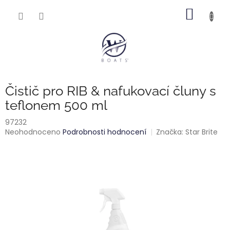
Přejít
NÁKUP
na
obsah
KOŠÍK
Čistič pro RIB & nafukovací čluny s
teflonem 500 ml
97232
Průměrné
Neohodnoceno
Podrobnosti hodnocení
Značka:
Star Brite
hodnocení
produktu
je
0,0
z
5
hvězdiček.