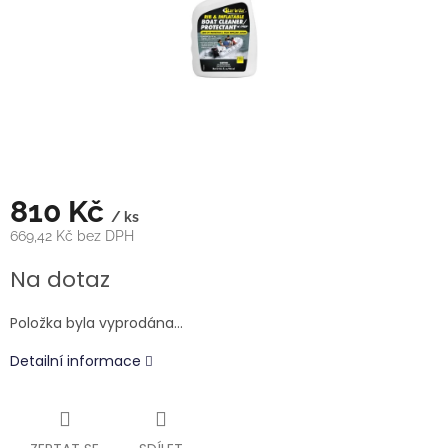
810 Kč
/ ks
669,42 Kč bez DPH
Měrná
Na dotaz
cena:
Položka byla vyprodána…
Detailní informace