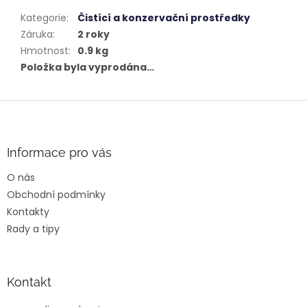
Kategorie
:
Čistící a konzervační prostředky
Záruka
:
2 roky
Hmotnost
:
0.9 kg
Položka byla vyprodána…
Z
á
p
a
Informace pro vás
t
O nás
í
Obchodní podmínky
Kontakty
Rady a tipy
Kontakt