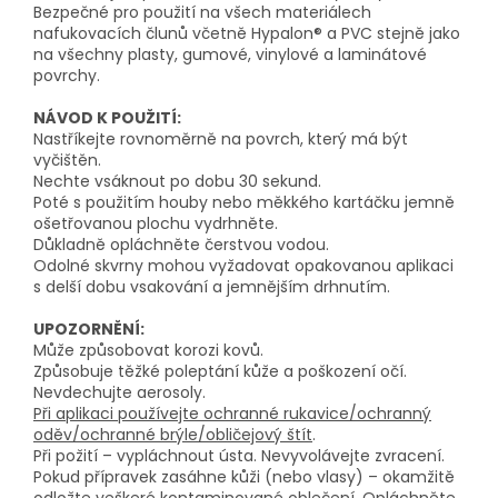
Bezpečné pro použití na všech materiálech
nafukovacích člunů včetně Hypalon® a PVC stejně jako
na všechny plasty, gumové, vinylové a laminátové
povrchy.
NÁVOD K POUŽITÍ:
Nastříkejte rovnoměrně na povrch, který má být
vyčištěn.
Nechte vsáknout po dobu 30 sekund.
Poté s použitím houby nebo měkkého kartáčku jemně
ošetřovanou plochu vydrhněte.
Důkladně opláchněte čerstvou vodou.
Odolné skvrny mohou vyžadovat opakovanou aplikaci
s delší dobu vsakování a jemnějším drhnutím.
UPOZORNĚNÍ:
Může způsobovat korozi kovů.
Způsobuje těžké poleptání kůže a poškození očí.
Nevdechujte aerosoly.
Při aplikaci používejte ochranné rukavice/ochranný
oděv/ochranné brýle/obličejový štít
.
Při požití – vypláchnout ústa. Nevyvolávejte zvracení.
Pokud přípravek zasáhne kůži (nebo vlasy) – okamžitě