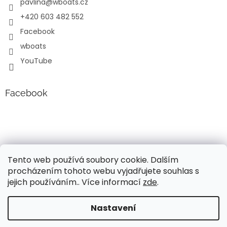
pavlina
@
wboats.cz
+420 603 482 552
Facebook
wboats
YouTube
Facebook
Tento web používá soubory cookie. Dalším
procházením tohoto webu vyjadřujete souhlas s
jejich používáním.. Více informací
zde
.
Vytvořil Shoptet
Nastavení
Vážení, v současné době probíhá úprava cen a popisů