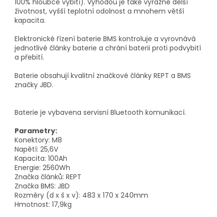
100% hloubce vybití). Výhodou je také výrazně delší
životnost, vyšší teplotní odolnost a mnohem větší
kapacita.
Elektronické řízení baterie BMS kontroluje a vyrovnává
jednotlivé články baterie a chrání baterii proti podvybití
a přebití.
Baterie obsahují kvalitní značkové články REPT a BMS
značky JBD.
Baterie je vybavena servisní Bluetooth komunikací.
Parametry:
Konektory: M8
Napětí: 25,6V
Kapacita: 100Ah
Energie: 2560Wh
Značka článků: REPT
Značka BMS: JBD
Rozměry (d x š x v): 483 x 170 x 240mm
Hmotnost: 17,9kg