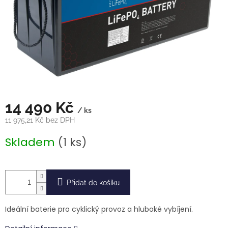
14 490 Kč
/ ks
11 975,21 Kč bez DPH
Měrná
Skladem
(1 ks)
cena:
Přidat do košíku
Ideální baterie pro cyklický provoz a hluboké vybíjení.