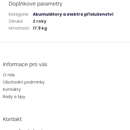
Doplňkové parametry
Kategorie
:
Akumulátory a elektro příslušenství
Záruka
:
2 roky
Hmotnost
:
17.9 kg
Z
á
p
a
Informace pro vás
t
O nás
í
Obchodní podmínky
Kontakty
Rady a tipy
Kontakt