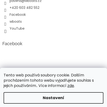
pavlina
@
wboats.cz
+420 603 482 552
Facebook
wboats
YouTube
Facebook
Tento web používá soubory cookie. Dalším
procházením tohoto webu vyjadřujete souhlas s
jejich používáním.. Více informací
zde
.
Vytvořil Shoptet
Nastavení
Vážení, v současné době probíhá úprava cen a popisů