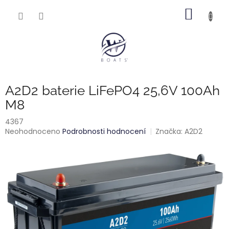
Přejít
NÁKUP
na
obsah
KOŠÍK
A2D2 baterie LiFePO4 25,6V 100Ah
M8
4367
Průměrné
Neohodnoceno
Podrobnosti hodnocení
Značka:
A2D2
hodnocení
produktu
je
0,0
z
5
hvězdiček.