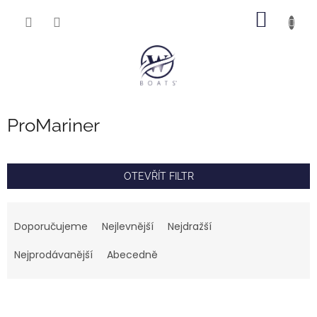
Přejít
NÁKUP
na
obsah
KOŠÍK
ProMariner
OTEVŘÍT FILTR
Ř
a
Doporučujeme
Nejlevnější
Nejdražší
z
e
Nejprodávanější
Abecedně
n
í
V
p
ý