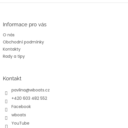
l
Z
á
á
d
p
a
a
Informace pro vás
c
t
í
O nás
í
p
Obchodní podmínky
r
v
Kontakty
k
Rady a tipy
y
v
ý
p
Kontakt
i
s
pavlina
@
wboats.cz
u
+420 603 482 552
Facebook
wboats
YouTube