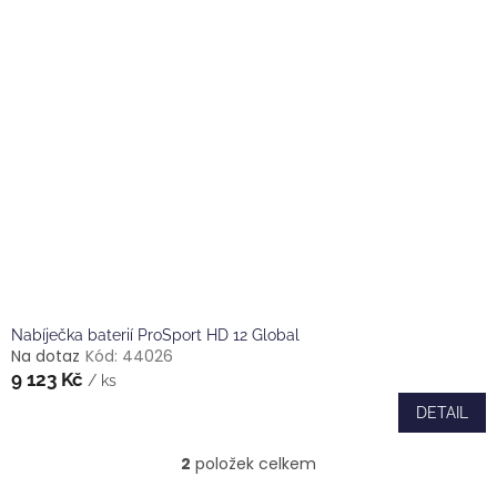
Nabíječka baterií ProSport HD 12 Global
Na dotaz
Kód:
44026
9 123 Kč
/ ks
DETAIL
2
položek celkem
O
v