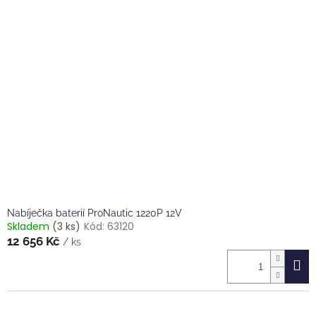
r
p
o
i
d
s
u
p
k
r
t
o
ů
d
u
k
t
ů
Nabíječka baterií ProNautic 1220P 12V
Skladem
(3 ks)
Kód:
63120
12 656 Kč
/ ks