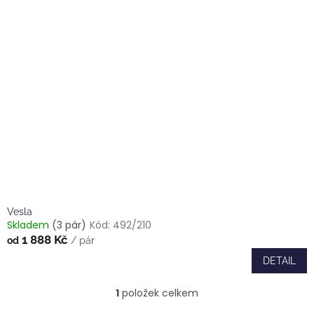
r
p
o
i
d
s
u
p
k
r
t
o
ů
d
u
k
t
ů
Vesla
Skladem
(3 pár)
Kód:
492/210
1 888 Kč
od
/ pár
DETAIL
1
položek celkem
O
v