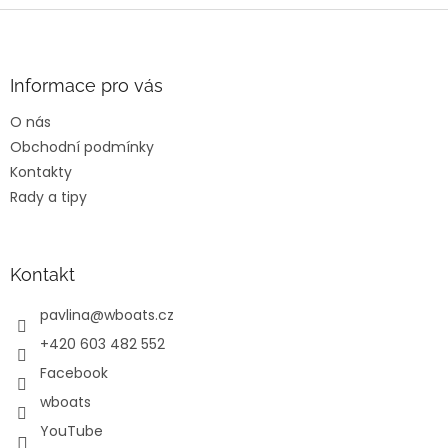
l
Z
á
á
d
p
a
a
Informace pro vás
c
t
í
O nás
í
p
Obchodní podmínky
r
v
Kontakty
k
Rady a tipy
y
v
ý
p
Kontakt
i
s
pavlina
@
wboats.cz
u
+420 603 482 552
Facebook
wboats
YouTube