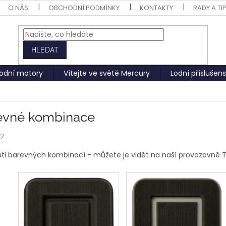
O NÁS
OBCHODNÍ PODMÍNKY
KONTAKTY
RADY A TI
HLEDAT
odní motory
Vítejte ve světě Mercury
Lodní příslušens
evné kombinace
22
ti barevných kombinací - můžete je vidět na naší provozovně Tý