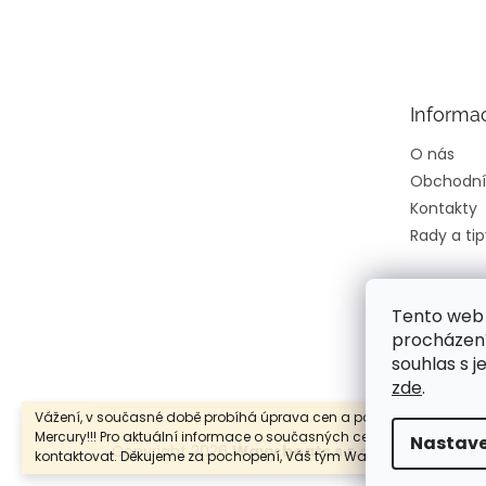
Z
á
p
a
t
Informa
í
O nás
Obchodní
Kontakty
Rady a tip
Tento web 
procházení
souhlas s j
zde
.
Vážení, v současné době probíhá úprava cen a popisů lodních mot
Mercury!!! Pro aktuální informace o současných cenách, nás neváhe
Nastave
Copyright 2026
Wavy boats s.r.o.
. Všechna prá
kontaktovat. Děkujeme za pochopení, Váš tým Wavy Boats s.r.o.