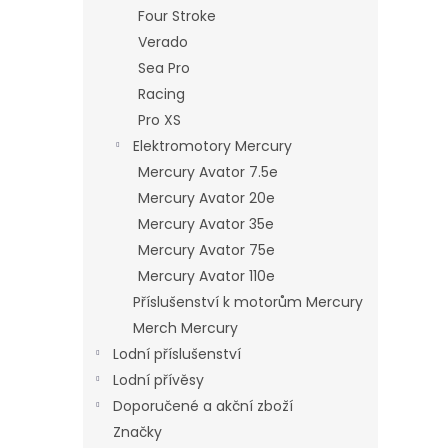
n
Four Stroke
e
Verado
l
Sea Pro
Racing
Pro XS
Elektromotory Mercury
Mercury Avator 7.5e
Mercury Avator 20e
Mercury Avator 35e
Mercury Avator 75e
Mercury Avator 110e
Příslušenství k motorům Mercury
Merch Mercury
Lodní příslušenství
Lodní přívěsy
Doporučené a akční zboží
Značky