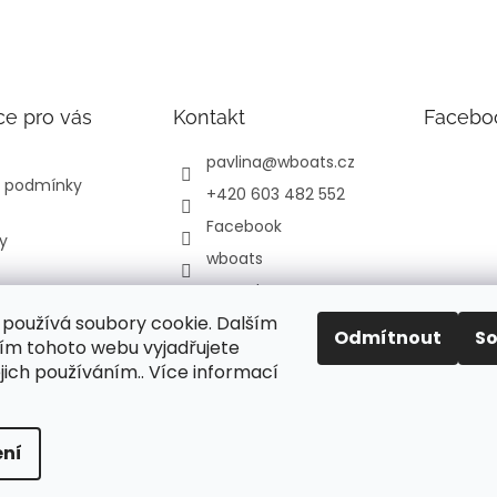
ce pro vás
Kontakt
Facebo
pavlina
@
wboats.cz
 podmínky
+420 603 482 552
Facebook
y
wboats
YouTube
používá soubory cookie. Dalším
Odmítnout
S
m tohoto webu vyjadřujete
ejich používáním.. Více informací
orů
jte
ní
va vyhrazena.