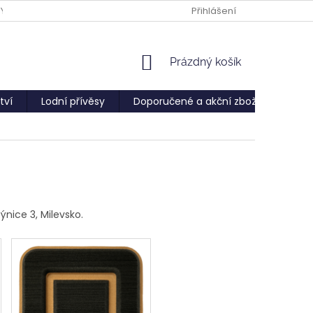
PY
Přihlášení
NÁKUPNÍ
Prázdný košík
KOŠÍK
tví
Lodní přívěsy
Doporučené a akční zboží
Služ
nice 3, Milevsko.