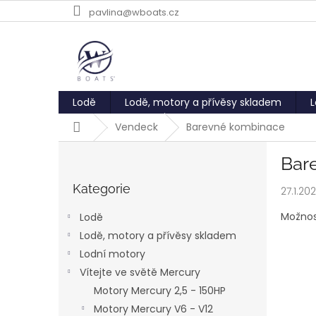
Přejít
pavlina@wboats.cz
na
obsah
Lodě
Lodě, motory a přívěsy skladem
L
Domů
Vendeck
Barevné kombinace
P
Bar
o
Přeskočit
s
kategorie
Kategorie
27.1.20
t
r
Možnos
Lodě
a
Lodě, motory a přívěsy skladem
n
Lodní motory
n
í
Vítejte ve světě Mercury
p
Motory Mercury 2,5 - 150HP
a
Motory Mercury V6 - V12