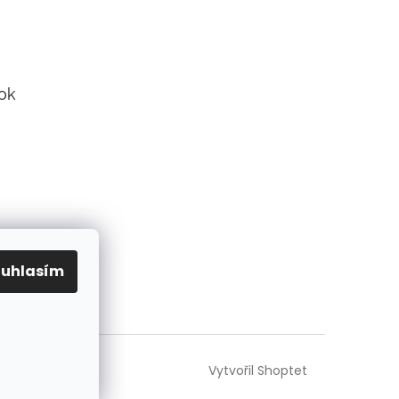
ok
ouhlasím
Vytvořil Shoptet