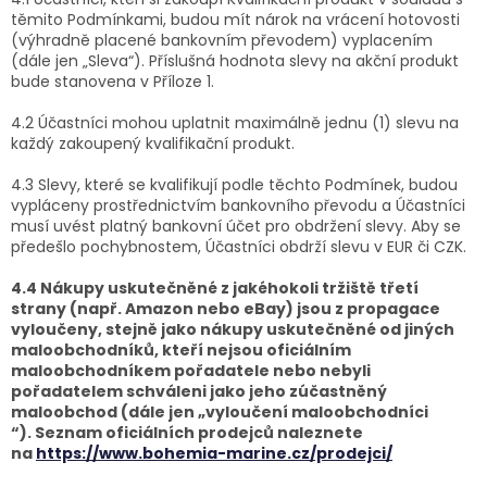
těmito Podmínkami, budou mít nárok na vrácení hotovosti
(výhradně placené bankovním převodem) vyplacením
(dále jen „Sleva“). Příslušná hodnota slevy na akční produkt
bude stanovena v Příloze 1.
4.2 Účastníci mohou uplatnit maximálně jednu (1) slevu na
každý zakoupený kvalifikační produkt.
4.3 Slevy, které se kvalifikují podle těchto Podmínek, budou
vypláceny prostřednictvím bankovního převodu a Účastníci
musí uvést platný bankovní účet pro obdržení slevy. Aby se
předešlo pochybnostem, Účastníci obdrží slevu v EUR či CZK.
4.4 Nákupy uskutečněné z jakéhokoli tržiště třetí
strany (např. Amazon nebo eBay) jsou z propagace
vyloučeny, stejně jako nákupy uskutečněné od jiných
maloobchodníků, kteří nejsou oficiálním
maloobchodníkem pořadatele nebo nebyli
pořadatelem schváleni jako jeho zúčastněný
maloobchod (dále jen „vyloučení maloobchodníci
“).
Seznam oficiálních prodejců naleznete
na
https://www.bohemia-marine.cz/prodejci/