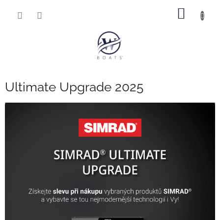
Přejít
NÁKUP
na
obsah
KOŠÍK
Ultimate Upgrade 2025