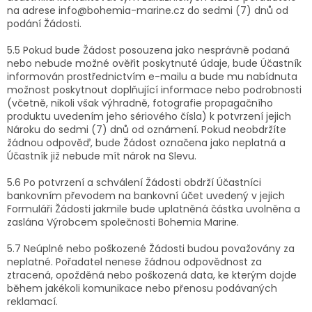
na adrese info@bohemia-marine.cz do sedmi (7) dnů od
podání Žádosti.
5.5 Pokud bude Žádost posouzena jako nesprávně podaná
nebo nebude možné ověřit poskytnuté údaje, bude Účastník
informován prostřednictvím e-mailu a bude mu nabídnuta
možnost poskytnout doplňující informace nebo podrobnosti
(včetně, nikoli však výhradně, fotografie propagačního
produktu uvedením jeho sériového čísla) k potvrzení jejich
Nároku do sedmi (7) dnů od oznámení. Pokud neobdržíte
žádnou odpověď, bude Žádost označena jako neplatná a
Účastník již nebude mít nárok na Slevu.
5.6 Po potvrzení a schválení Žádosti obdrží Účastníci
bankovním převodem na bankovní účet uvedený v jejich
Formuláři Žádosti jakmile bude uplatněná částka uvolněna a
zaslána Výrobcem společnosti Bohemia Marine.
5.7 Neúplné nebo poškozené Žádosti budou považovány za
neplatné. Pořadatel nenese žádnou odpovědnost za
ztracená, opožděná nebo poškozená data, ke kterým dojde
během jakékoli komunikace nebo přenosu podávaných
reklamací.