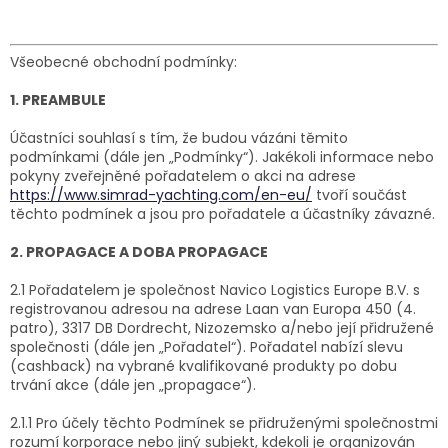
Všeobecné obchodní podmínky:
1. PREAMBULE
Účastníci souhlasí s tím, že budou vázáni těmito
podmínkami (dále jen „Podmínky“). Jakékoli informace nebo
pokyny zveřejněné pořadatelem o akci na adrese
https://www.simrad-yachting.com/en-eu/
tvoří součást
těchto podmínek a jsou pro pořadatele a účastníky závazné.
2. PROPAGACE A DOBA PROPAGACE
2.1 Pořadatelem je společnost Navico Logistics Europe B.V. s
registrovanou adresou na adrese Laan van Europa 450 (4.
patro), 3317 DB Dordrecht, Nizozemsko a/nebo její přidružené
společnosti (dále jen „Pořadatel“). Pořadatel nabízí slevu
(cashback) na vybrané kvalifikované produkty po dobu
trvání akce (dále jen „propagace“).
2.1.1 Pro účely těchto Podmínek se přidruženými společnostmi
rozumí korporace nebo jiný subjekt, kdekoli je organizován