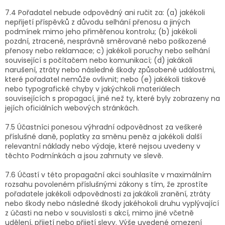
7.4 Pořadatel nebude odpovědný ani ručit za: (a) jakékoli
nepřijetí příspěvků z důvodu selhání přenosu a jiných
podmínek mimo jeho přiměřenou kontrolu; (b) jakékoli
pozdní, ztracené, nesprávně směrované nebo poškozené
přenosy nebo reklamace; c) jakékoli poruchy nebo selhání
související s počítačem nebo komunikací; (d) jakákoli
narušení, ztráty nebo následné škody způsobené událostmi,
které pořadatel nemůže ovlivnit; nebo (e) jakékoli tiskové
nebo typografické chyby v jakýchkoli materiálech
souvisejících s propagací, jiné než ty, které byly zobrazeny na
jejích oficiálních webových stránkách.
7.5 Účastníci ponesou výhradní odpovědnost za veškeré
příslušné daně, poplatky za směnu peněz a jakékoli další
relevantní náklady nebo výdaje, které nejsou uvedeny v
těchto Podmínkách a jsou zahrnuty ve slevě.
7.6 Účastí v této propagační akci souhlasíte v maximálním
rozsahu povoleném příslušnými zákony s tím, že zprostíte
pořadatele jakékoli odpovědnosti za jakákoli zranění, ztráty
nebo škody nebo následné škody jakéhokoli druhu vyplývající
z účasti na nebo v souvislosti s akcí, mimo jiné včetně
udělení, přijetí nebo přijetí slevy. Výše uvedené omezení