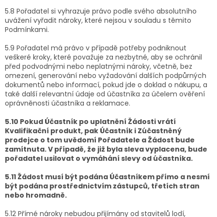
5.8 Pořadatel si vyhrazuje právo podle svého absolutního
uvážení vyřadit nároky, které nejsou v souladu s těmito
Podmínkami.
5.9 Pořadatel má právo v případě potřeby podniknout
veškeré kroky, které považuje za nezbytné, aby se ochránil
před podvodnými nebo neplatnými nároky, včetně, bez
omezení, generování nebo vyžadování dalších podpůrných
dokumentů nebo informací, pokud jde o doklad o nákupu, a
také další relevantní údaje od účastníka za účelem ověření
oprávněnosti účastníka a reklamace.
5.10 Pokud Účastník po uplatnění Žádosti vrátí
Kvalifikační produkt, pak Účastník i Zúčastněný
prodejce o tom uvědomí Pořadatele a Žádost bude
zamítnuta. V případě, že již byla sleva vyplacena, bude
pořadatel usilovat o vymáhání slevy od účastníka.
5.11 Žádost musí být podána Účastníkem přímo a nesmí
být podána prostřednictvím zástupců, třetích stran
nebo hromadně.
5.12 Přímé nároky nebudou přijímány od stavitelů lodí,