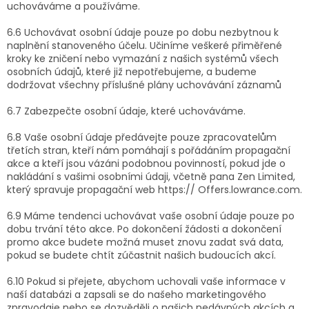
uchováváme a používáme.
6.6 Uchovávat osobní údaje pouze po dobu nezbytnou k
naplnění stanoveného účelu. Učiníme veškeré přiměřené
kroky ke zničení nebo vymazání z našich systémů všech
osobních údajů, které již nepotřebujeme, a budeme
dodržovat všechny příslušné plány uchovávání záznamů
6.7 Zabezpečte osobní údaje, které uchováváme.
6.8 Vaše osobní údaje předávejte pouze zpracovatelům
třetích stran, kteří nám pomáhají s pořádáním propagační
akce a kteří jsou vázáni podobnou povinností, pokud jde o
nakládání s vašimi osobními údaji, včetně pana Zen Limited,
který spravuje propagační web https:// Offers.lowrance.com.
6.9 Máme tendenci uchovávat vaše osobní údaje pouze po
dobu trvání této akce. Po dokončení žádosti a dokončení
promo akce budete možná muset znovu zadat svá data,
pokud se budete chtít zúčastnit našich budoucích akcí.
6.10 Pokud si přejete, abychom uchovali vaše informace v
naší databázi a zapsali se do našeho marketingového
zpravodaje nebo se dozvěděli o našich nedávných akcích a