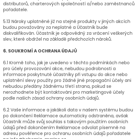
distributorů, charterových společností a/nebo zaměstnanců
pořadatele.
5.13 Nároky uplatněné již na stejné produkty v jiných akcích
budou považovány za neplatné a Účastník bude
diskvalifikován. Účastník je odpovědný za vrácení veškerých
slev, které obdržel na základě předchozích nároků.
6. SOUKROMÍ A OCHRANA ÚDAJŮ
6.1 Kromě toho, jak je uvedeno v těchto podmínkách nebo
pro účely provozování akce, nebudou podrobnosti a
informace poskytnuté účastníky při vstupu do akce nebo
uplatnění slevy použity pro žádné jiné propagační účely ani
nebudou předány žádnému třetí strana, pokud se
nerozhodnete být kontaktováni pro marketingové účely
podle našich zásad ochrany osobních údajů.
6.2 Vaše informace a jakákoli data v našem systému budou
po dokončení Reklamace automaticky odstraněna, avšak
Účastník může svůj souhlas s takovým použitím osobních
údajů před dokončením Reklamace odvolat písemně na
adresu pověřence pro ochranu osobních údajů pořadatele