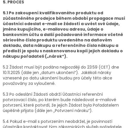
5. PROCES
5.1 Po zakoupení kvalifikovaného produktu od
zúčastněného prodejce během období propagace musí
účastníci odeslat e-mail se žádostí a uvést své údaje,
jméno kupujícího, e-mailovou adresu, údaje o
bankovním účtu a další požadované informace včetně
sériového čísla produktu uvedeného na daňovém
dokladu, data nákupu a referenčního čísla nákupu a
předloží je spolu s naskenovanou kopií jejich dokladu o
nákupu pořadateli („nárok“).
5.2 Žádost musí být podána nejpozději do 23:59 (CET) dne
10.11.2025 (dále jen „datum ukončení“). Jakékoli nároky
vznesené po datu ukončení budou pro účely této akce
považovány za vyloučené.
5.3 Po odeslání Žádosti obdrží Účastníci referenční
potvrzovací číslo, po kterém bude následovat e-mailové
potvrzení, které potvrdí, že jejich Žádost byla Pořadatelem
úspěšně přijata (dále jen „Potvrzení nároku“).
5.4 Pokud e-mail s potvrzením neobdržel, je povinností
účastníka kontaktovat tým zákaznických služeb pořadatele