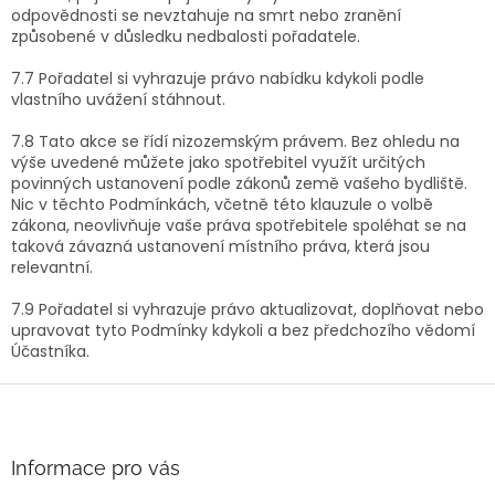
odpovědnosti se nevztahuje na smrt nebo zranění
způsobené v důsledku nedbalosti pořadatele.
7.7 Pořadatel si vyhrazuje právo nabídku kdykoli podle
vlastního uvážení stáhnout.
7.8 Tato akce se řídí nizozemským právem. Bez ohledu na
výše uvedené můžete jako spotřebitel využít určitých
povinných ustanovení podle zákonů země vašeho bydliště.
Nic v těchto Podmínkách, včetně této klauzule o volbě
zákona, neovlivňuje vaše práva spotřebitele spoléhat se na
taková závazná ustanovení místního práva, která jsou
relevantní.
7.9 Pořadatel si vyhrazuje právo aktualizovat, doplňovat nebo
upravovat tyto Podmínky kdykoli a bez předchozího vědomí
Účastníka.
Z
á
p
a
Informace pro vás
t