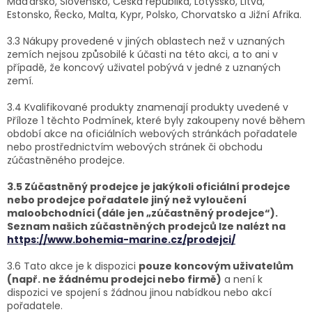
Maďarsko, Slovensko, Česká republika, Lotyšsko, Litva,
Estonsko, Řecko, Malta, Kypr, Polsko, Chorvatsko a Jižní Afrika.
3.3 Nákupy provedené v jiných oblastech než v uznaných
zemích nejsou způsobilé k účasti na této akci, a to ani v
případě, že koncový uživatel pobývá v jedné z uznaných
zemí.
3.4 Kvalifikované produkty znamenají produkty uvedené v
Příloze 1 těchto Podmínek, které byly zakoupeny nové během
období akce na oficiálních webových stránkách pořadatele
nebo prostřednictvím webových stránek či obchodu
zúčastněného prodejce.
3.5 Zúčastněný prodejce je jakýkoli oficiální prodejce
nebo prodejce pořadatele jiný než vyloučení
maloobchodníci (dále jen „zúčastněný prodejce“).
Seznam našich zúčastněných prodejců lze nalézt na
https://www.bohemia-marine.cz/prodejci/
3.6 Tato akce je k dispozici
pouze koncovým uživatelům
(např. ne žádnému prodejci nebo firmě)
a není k
dispozici ve spojení s žádnou jinou nabídkou nebo akcí
pořadatele.