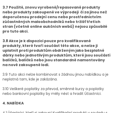
3.7 Použité, znovu vyrobené/repasované produkty
nebo produkty zakoupené ve výprodeji či za jinou než
doporučenou prodejní cenu nebo prostřednictvím
zúčastněných maloobchodníků nebo tržišť třetích
stran (včetně online aukčních webů) nejsou způsobilé
pro tuto akci.
3.8 Akce je k dispozici pouze pro kvalifikované
produkty, které tvoří součást této akce, a nelze ji
uplatnit proti produktům obdrženým jako bezplatné
dárky nebo jednotlivým produktům, které jsou součástí
balíčků, balíčků nebo jsou standardně namontovány
na nově zakoupené lodi.
3.9 Tuto akci nelze kombinovat s žádnou jinou nabídkou a je
neplatná tam, kde je zakázána.
3.10 Veškeré poplatky za převod, směnné kurzy a poplatky
nebo bankovní poplatky by měly nést a hradit Účastníci.
4. NABÍDKA
4.1 Účastníci, kteří si zakoupí Kvalifikační produkt v souladu s