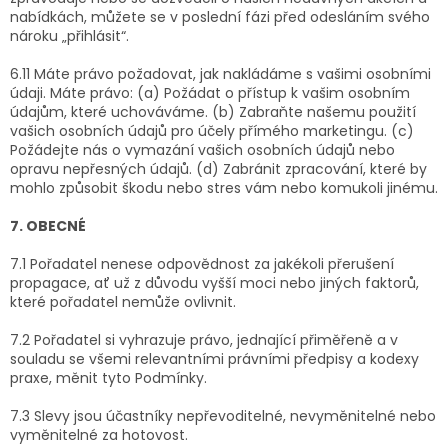
nabídkách, můžete se v poslední fázi před odesláním svého
nároku „přihlásit“.
6.11 Máte právo požadovat, jak nakládáme s vašimi osobními
údaji. Máte právo: (a) Požádat o přístup k vašim osobním
údajům, které uchováváme. (b) Zabraňte našemu použití
vašich osobních údajů pro účely přímého marketingu. (c)
Požádejte nás o vymazání vašich osobních údajů nebo
opravu nepřesných údajů. (d) Zabránit zpracování, které by
mohlo způsobit škodu nebo stres vám nebo komukoli jinému.
7. OBECNÉ
7.1 Pořadatel nenese odpovědnost za jakékoli přerušení
propagace, ať už z důvodu vyšší moci nebo jiných faktorů,
které pořadatel nemůže ovlivnit.
7.2 Pořadatel si vyhrazuje právo, jednající přiměřeně a v
souladu se všemi relevantními právními předpisy a kodexy
praxe, měnit tyto Podmínky.
7.3 Slevy jsou účastníky nepřevoditelné, nevyměnitelné nebo
vyměnitelné za hotovost.