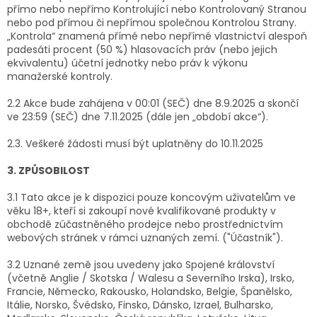
přímo nebo nepřímo Kontrolující nebo Kontrolovaný Stranou
nebo pod přímou či nepřímou společnou Kontrolou Strany.
„Kontrola“ znamená přímé nebo nepřímé vlastnictví alespoň
padesáti procent (50 %) hlasovacích práv (nebo jejich
ekvivalentu) účetní jednotky nebo práv k výkonu
manažerské kontroly.
2.2 Akce bude zahájena v 00:01 (SEČ) dne 8.9.2025 a skončí
ve 23:59 (SEČ) dne 7.11.2025 (dále jen „období akce“).
2.3. Veškeré žádosti musí být uplatněny do 10.11.2025
3. ZPŮSOBILOST
3.1 Tato akce je k dispozici pouze koncovým uživatelům ve
věku 18+, kteří si zakoupí nové kvalifikované produkty v
obchodě zúčastněného prodejce nebo prostřednictvím
webových stránek v rámci uznaných zemí. ("Účastník").
3.2 Uznané země jsou uvedeny jako Spojené království
(včetně Anglie / Skotska / Walesu a Severního Irska), Irsko,
Francie, Německo, Rakousko, Holandsko, Belgie, Španělsko,
Itálie, Norsko, Švédsko, Finsko, Dánsko, Izrael, Bulharsko,