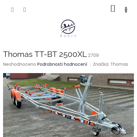
Přejít
NÁKUP
na
obsah
KOŠÍK
Thomas TT-BT 2500XL
2709
Průměrné
Neohodnoceno
Podrobnosti hodnocení
Značka:
Thomas
hodnocení
produktu
je
0,0
z
5
hvězdiček.