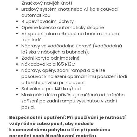
Značkový naviják Knott
Brzdový systém Knott nebo Al-ko s couvací
automatikou
4 upevňovacími úchyty.
Opěrné kolečko automaticky sklopné
5x spodní rolna a 6x opěrná boční rolna pro
trup lodě.
Nápravy ve voděodolné úpravě (voděodolná
ložiska v nábojích a bubnech).
Zadní koryto odnímatelné.
Nákladová kola 165 R13C
Nápravy, opěry, zadní rampa a oje lze
posouvat k nalezení optimálnímu posazení lodi
a těžiště přívěsu při naložení.
Schváleno pro 140 km/hod
Maximální délka přívěsu je měřená od tažného
zařízení po zadní rampu vysunutou v zadní
pozici.
Bezpečnostní opatření: Při používání je nutností
vždy řádně zabezpečit, aby nedošlo
k samovolnému pohybu a tím případnému
poranění osob či poškození majetku.