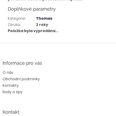
Doplňkové parametry
Kategorie
:
Thomas
Záruka
:
2 roky
Položka byla vyprodána…
Z
á
p
a
Informace pro vás
t
O nás
í
Obchodní podmínky
Kontakty
Rady a tipy
Kontakt