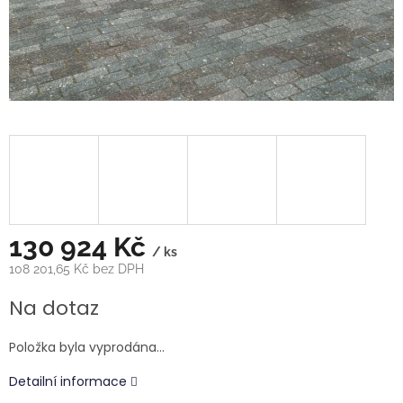
130 924 Kč
/ ks
108 201,65 Kč bez DPH
Měrná
Na dotaz
cena:
Položka byla vyprodána…
Detailní informace