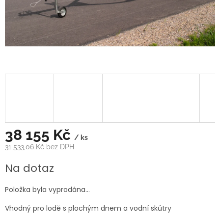
38 155 Kč
/ ks
31 533,06 Kč bez DPH
Měrná
Na dotaz
cena:
Položka byla vyprodána…
Vhodný pro lodě s plochým dnem a vodní skútry