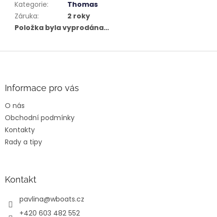
Kategorie
:
Thomas
Záruka
:
2 roky
Položka byla vyprodána…
Z
á
p
a
Informace pro vás
t
O nás
í
Obchodní podmínky
Kontakty
Rady a tipy
Kontakt
pavlina
@
wboats.cz
+420 603 482 552