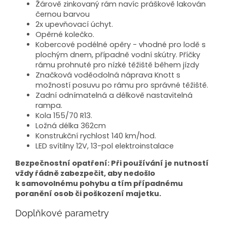
Žárově zinkovaný rám navíc práškově lakován
černou barvou
2x upevňovací úchyt.
Opěrné kolečko.
Kobercové podélné opěry - vhodné pro lodě s
plochým dnem, případně vodní skútry. Příčky
rámu prohnuté pro nízké těžiště během jízdy
Značková voděodolná náprava Knott s
možností posuvu po rámu pro správné těžiště.
Zadní odnímatelná a délkově nastavitelná
rampa.
Kola 155/70 R13.
Ložná délka 362cm
Konstrukční rychlost 140 km/hod.
LED svítilny 12V, 13-pol elektroinstalace
Bezpečnostní opatření: Při používání je nutností
vždy řádně zabezpečit, aby nedošlo
k samovolnému pohybu a tím případnému
poranění osob či poškození majetku.
Doplňkové parametry