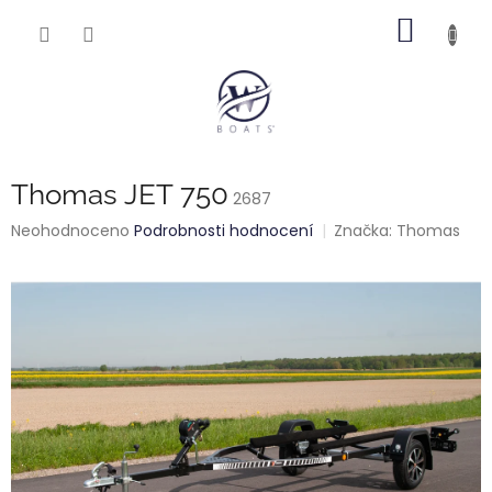
Přejít
NÁKUP
na
obsah
KOŠÍK
Thomas JET 750
2687
Průměrné
Neohodnoceno
Podrobnosti hodnocení
Značka:
Thomas
hodnocení
produktu
je
0,0
z
5
hvězdiček.