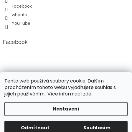
Facebook
wboats
YouTube
Facebook
Tento web používá soubory cookie. Dalším
procházením tohoto webu vyjadřujete souhlas s
jejich používáním.. Více informací
zde
.
Vytvořil Shoptet
Nastavení
Vážení, v současné době probíhá úprava cen a popisů
lodních motorů Mercury!!! Pro aktuální informace o
Copyright 2026
Wavy boats s.r.o.
. Všechna práva
současných cenách, nás neváhejte kontaktovat. Děkujeme
Odmítnout
Souhlasím
vyhrazena.
za pochopení, Váš tým Wavy Boats s.r.o.