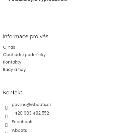
Z
á
p
a
Informace pro vás
t
O nás
í
Obchodní podmínky
Kontakty
Rady a tipy
Kontakt
pavlina
@
wboats.cz
+420 603 482 552
Facebook
wboats