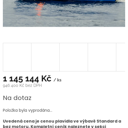
1 145 144 Kč
/ ks
946 400 Kč bez DPH
Měrná
Na dotaz
cena:
Položka byla vyprodána…
Uvedená cena je cenou plavidla ve výbavě Standard a
bez motoru. Kompletní ceník naleznete v sekci