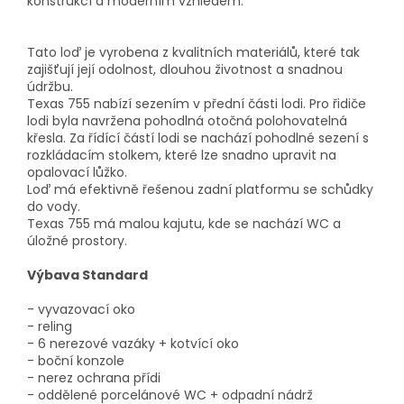
konstrukcí a moderním vzhledem.
Tato loď je vyrobena z kvalitních materiálů, které tak
zajišťují její odolnost, dlouhou životnost a snadnou
údržbu.
Texas 755 nabízí sezením v přední části lodi. Pro řidiče
lodi byla navržena pohodlná otočná polohovatelná
křesla. Za řídící částí lodi se nachází pohodlné sezení s
rozkládacím stolkem, které lze snadno upravit na
opalovací lůžko.
Loď má efektivně řešenou zadní platformu se schůdky
do vody.
Texas 755 má malou kajutu, kde se nachází WC a
úložné prostory.
Výbava Standard
- vyvazovací oko
- reling
- 6 nerezové vazáky + kotvící oko
- boční konzole
- nerez ochrana přídi
- oddělené porcelánové WC + odpadní nádrž