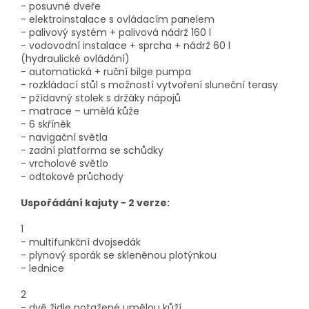
- posuvné dveře
- elektroinstalace s ovládacím panelem
- palivový systém + palivová nádrž 160 l
- vodovodní instalace + sprcha + nádrž 60 l
(hydraulické ovládání)
- automatická + ruční bilge pumpa
- rozkládací stůl s možností vytvoření sluneční terasy
- pžídavný stolek s držáky nápojů
- matrace – umělá kůže
- 6 skříněk
- navigační světla
- zadní platforma se schůdky
- vrcholové světlo
- odtokové průchody
Uspořádání kajuty - 2 verze:
1
- multifunkční dvojsedák
- plynový sporák se skleněnou plotýnkou
- lednice
2
- dvě židle potažené umělou kůží