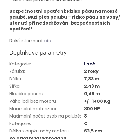
Bezpečnostní opatření: Riziko pádu na mokré
palubě. Muž přes palubu – riziko pádu do vody/
utonutí při nedodržování bezpečnostních
opatření!
Další informací
zde
Doplňkové parametry
Kategorie
:
Lodě
Záruka
:
2 roky
Délka
:
7,33 m
Šířka
:
2,48 m
Hloubka ponoru
:
0,45 m
Váha lodi bez motoru
:
+/- 1400 Kg
Maximální motorizace
:
300 HP
Maximální počet osob na palubě
:
8
Kategorie
:
C
Délka sloupku nohy motoru
:
63,5 cm
Položka byla vyprodána…