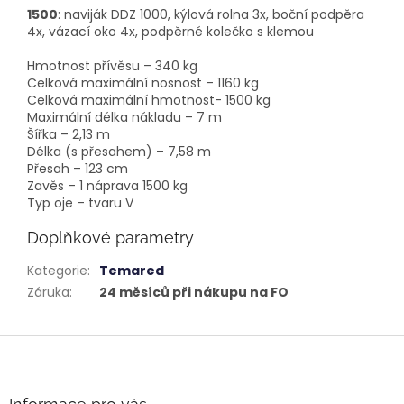
1500
: naviják DDZ 1000, kýlová rolna 3x, boční podpěra
4x, vázací oko 4x, podpěrné kolečko s klemou
Hmotnost přívěsu – 340 kg
Celková maximální nosnost – 1160 kg
Celková maximální hmotnost- 1500 kg
Maximální délka nákladu – 7 m
Šířka – 2,13 m
Délka (s přesahem) – 7,58 m
Přesah – 123 cm
Zavěs – 1 náprava 1500 kg
Typ oje – tvaru V
Doplňkové parametry
Kategorie
:
Temared
Záruka
:
24 měsíců při nákupu na FO
Z
á
p