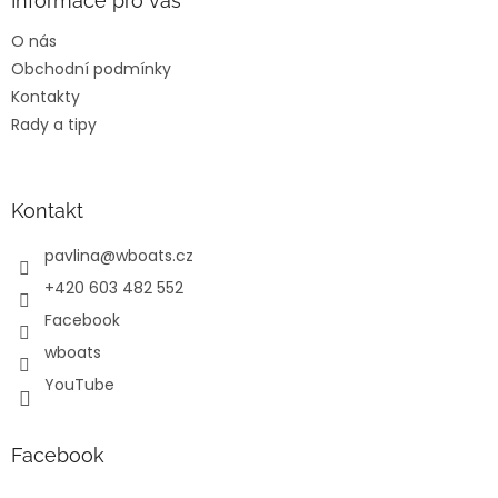
a
Informace pro vás
t
O nás
í
Obchodní podmínky
Kontakty
Rady a tipy
Kontakt
pavlina
@
wboats.cz
+420 603 482 552
Facebook
wboats
YouTube
Facebook