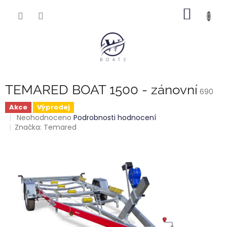
Přejít
NÁKUP
na
obsah
KOŠÍK
TEMARED BOAT 1500 - zánovní
690
Akce
Výprodej
Průměrné
Neohodnoceno
Podrobnosti hodnocení
hodnocení
Značka:
Temared
produktu
je
0,0
z
5
hvězdiček.