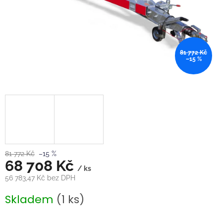
81 772 Kč
–15 %
81 772 Kč
–15 %
68 708 Kč
/ ks
56 783,47 Kč bez DPH
Měrná
Skladem
(1 ks)
cena: