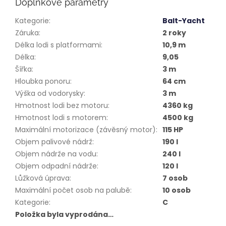
Doplňkové parametry
Kategorie
:
Balt-Yacht
Záruka
:
2 roky
Délka lodi s platformami
:
10,9 m
Délka
:
9,05
Šířka
:
3 m
Hloubka ponoru
:
64 cm
Výška od vodorysky
:
3 m
Hmotnost lodi bez motoru
:
4360 kg
Hmotnost lodi s motorem
:
4500 kg
Maximální motorizace (závěsný motor)
:
115 HP
Objem palivové nádrž
:
190 l
Objem nádrže na vodu
:
240 l
Objem odpadní nádrže
:
120 l
Lůžková úprava
:
7 osob
Maximální počet osob na palubě
:
10 osob
Kategorie
:
C
Položka byla vyprodána…