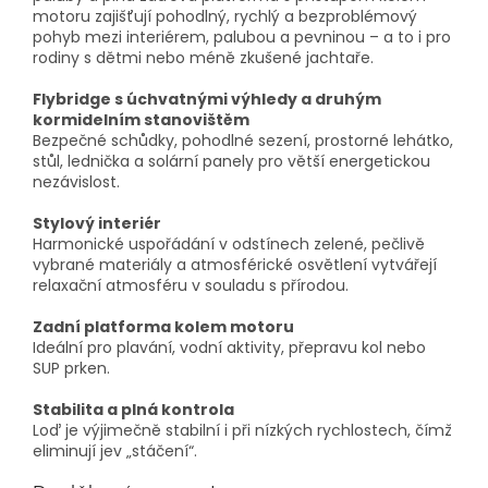
motoru zajišťují pohodlný, rychlý a bezproblémový
pohyb mezi interiérem, palubou a pevninou – a to i pro
rodiny s dětmi nebo méně zkušené jachtaře.
Flybridge s úchvatnými výhledy a druhým
kormidelním stanovištěm
Bezpečné schůdky, pohodlné sezení, prostorné lehátko,
stůl, lednička a solární panely pro větší energetickou
nezávislost.
Stylový interiér
Harmonické uspořádání v odstínech zelené, pečlivě
vybrané materiály a atmosférické osvětlení vytvářejí
relaxační atmosféru v souladu s přírodou.
Zadní platforma kolem motoru
Ideální pro plavání, vodní aktivity, přepravu kol nebo
SUP prken.
Stabilita a plná kontrola
Loď je výjimečně stabilní i při nízkých rychlostech, čímž
eliminují jev „stáčení“.