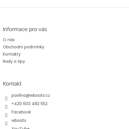
Z
á
p
a
Informace pro vás
t
O nás
í
Obchodní podmínky
Kontakty
Rady a tipy
Kontakt
pavlina
@
wboats.cz
+420 603 482 552
Facebook
wboats
YouTube