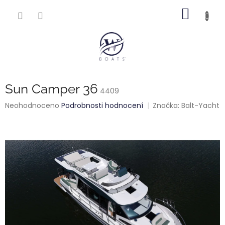
Přejít
NÁKUP
na
obsah
KOŠÍK
Sun Camper 36
4409
Průměrné
Neohodnoceno
Podrobnosti hodnocení
Značka:
Balt-Yacht
hodnocení
produktu
je
0,0
z
5
hvězdiček.