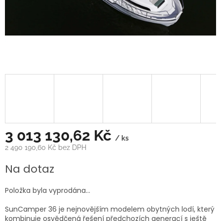
3 013 130,62 Kč
/ ks
2 490 190,60 Kč bez DPH
Měrná
Na dotaz
cena:
Položka byla vyprodána…
SunCamper 36 je nejnovějším modelem obytných lodí, který
kombinuje osvědčená řešení předchozích generací s ještě