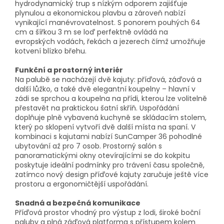
hydrodynamický trup s nízkým odporem zajišťuje
plynulou a ekonomickou plavbu a zároveň nabízí
vynikající manévrovatelnost. S ponorem pouhých 64
cm a šířkou 3 m se loď perfektně ovládá na
evropských vodách, řekách a jezerech čímž umožňuje
kotvení blízko břehu.
Funkční a prostorný interiér
Na palubě se nacházejí dvě kajuty: příďová, záďová a
další lůžko, a také dvě elegantní koupelny – hlavní v
zádi se sprchou a koupelna na přídi, kterou lze volitelně
přestavět na praktickou šatní skříň. Uspořádání
doplňuje plně vybavená kuchyně se skládacím stolem,
který po sklopení vytvoří dvě další místa na spaní. V
kombinaci s kajutami nabízí SunCamper 36 pohodlné
ubytování až pro 7 osob. Prostorný salón s
panoramatickými okny otevírajícími se do kokpitu
poskytuje ideální podmínky pro trávení času společně,
zatímco nový design příďové kajuty zaručuje ještě více
prostoru a ergonomičtější uspořádání.
Snadná a bezpečná komunikace
Příďová prostor vhodný pro výstup z lodi, široké boční
paluby a plná záďová platforma s přístupem kolem