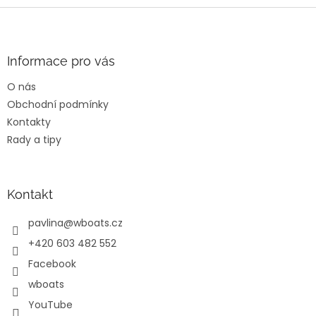
Z
á
p
a
Informace pro vás
t
O nás
í
Obchodní podmínky
Kontakty
Rady a tipy
Kontakt
pavlina
@
wboats.cz
+420 603 482 552
Facebook
wboats
YouTube