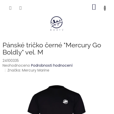
Přejít
NÁKUP
na
obsah
KOŠÍK
Pánské tričko černé "Mercury Go
Boldly" vel. M
24100335
Průměrné
Neohodnoceno
Podrobnosti hodnocení
hodnocení
Značka:
Mercury Marine
produktu
je
0,0
z
5
hvězdiček.