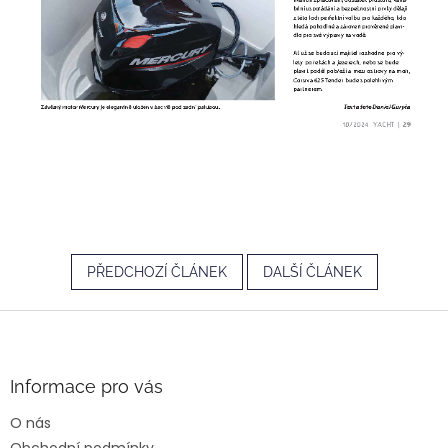
PŘEDCHOZÍ ČLÁNEK
DALŠÍ ČLÁNEK
Z
á
p
a
Informace pro vás
t
O nás
í