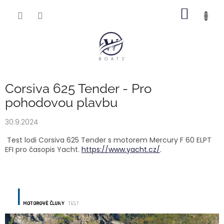
Přejít
NÁKUP
na
obsah
KOŠÍK
Corsiva 625 Tender - Pro
pohodovou plavbu
30.9.2024
Test lodi Corsiva 625 Tender s motorem Mercury F 60 ELPT
EFI
pro časopis Yacht.
https://www.yacht.cz/
.