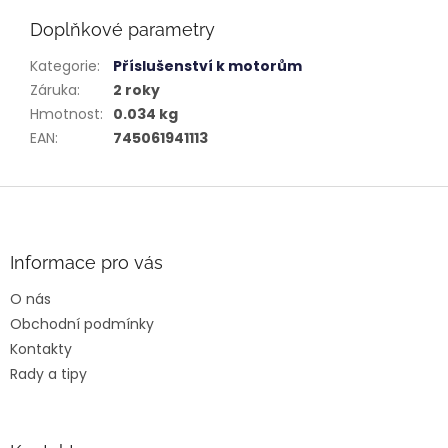
Doplňkové parametry
Kategorie
:
Příslušenství k motorům
Záruka
:
2 roky
Hmotnost
:
0.034 kg
EAN
:
745061941113
Z
á
p
a
Informace pro vás
t
O nás
í
Obchodní podmínky
Kontakty
Rady a tipy