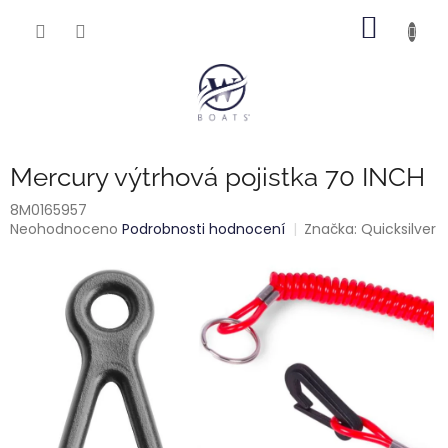
Přejít
NÁKUP
na
obsah
KOŠÍK
Mercury výtrhová pojistka 70 INCH
8M0165957
Průměrné
Neohodnoceno
Podrobnosti hodnocení
Značka:
Quicksilver
hodnocení
produktu
je
0,0
z
5
hvězdiček.