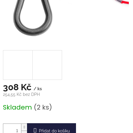
308 Kč
/ ks
254,55 Kč bez DPH
Měrná
Skladem
(2 ks)
cena:
Přidat do košíku