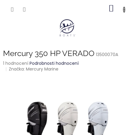
Přejít
NÁKUP
na
obsah
KOŠÍK
Mercury 350 HP VERADO
13500070A
Průměrné
1 hodnocení
Podrobnosti hodnocení
hodnocení
Značka:
Mercury Marine
produktu
je
5,0
z
5
hvězdiček.