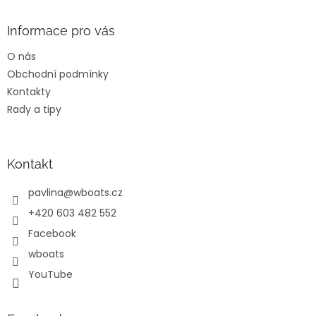
p
a
Informace pro vás
t
O nás
í
Obchodní podmínky
Kontakty
Rady a tipy
Kontakt
pavlina
@
wboats.cz
+420 603 482 552
Facebook
wboats
YouTube