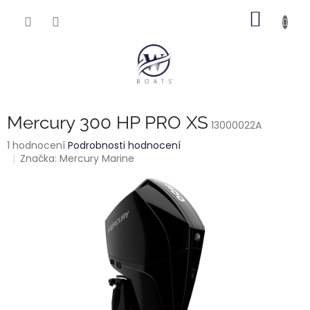
Přejít
NÁKUP
na
obsah
KOŠÍK
Mercury 300 HP PRO XS
13000022A
Průměrné
1 hodnocení
Podrobnosti hodnocení
hodnocení
Značka:
Mercury Marine
produktu
je
5,0
z
5
hvězdiček.