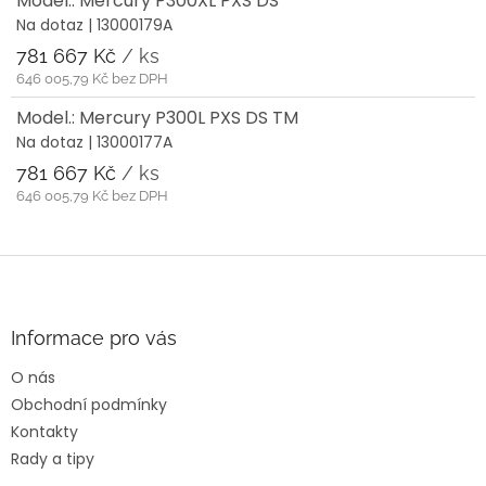
Model.: Mercury P300XL PXS DS
Na dotaz
| 13000179A
781 667 Kč
/ ks
646 005,79 Kč bez DPH
Model.: Mercury P300L PXS DS TM
Na dotaz
| 13000177A
781 667 Kč
/ ks
646 005,79 Kč bez DPH
Z
á
p
a
Informace pro vás
t
O nás
í
Obchodní podmínky
Kontakty
Rady a tipy