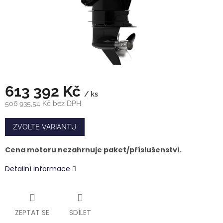
613 392 Kč
/ ks
506 935,54 Kč bez DPH
Měrná
cena:
ZVOLTE VARIANTU
Cena motoru nezahrnuje paket/příslušenství.
Detailní informace
ZEPTAT SE
SDÍLET