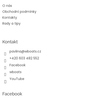
t
O nás
í
Obchodní podmínky
Kontakty
Rady a tipy
Kontakt
pavlina
@
wboats.cz
+420 603 482 552
Facebook
wboats
YouTube
Facebook