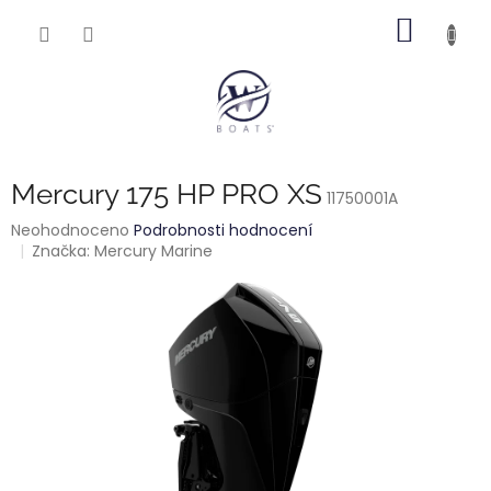
Přejít
NÁKUP
na
obsah
KOŠÍK
Mercury 175 HP PRO XS
11750001A
Průměrné
Neohodnoceno
Podrobnosti hodnocení
hodnocení
Značka:
Mercury Marine
produktu
je
0,0
z
5
hvězdiček.