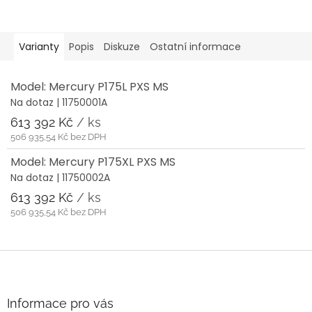
Varianty
Popis
Diskuze
Ostatní informace
Model: Mercury P175L PXS MS
Na dotaz
| 11750001A
613 392 Kč
/ ks
506 935,54 Kč bez DPH
Model: Mercury P175XL PXS MS
Na dotaz
| 11750002A
613 392 Kč
/ ks
506 935,54 Kč bez DPH
Z
á
p
a
Informace pro vás