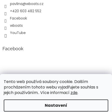
pavlina
@
wboats.cz
+420 603 482 552
Facebook
wboats
YouTube
Facebook
Tento web používá soubory cookie. Dalším
procházením tohoto webu vyjadřujete souhlas s
jejich používáním.. Více informací
zde
.
Vytvořil Shoptet
Nastavení
Vážení, v současné době probíhá úprava cen a popisů