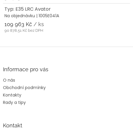
Typ: E35 LRC Avator
Na objednávku
| 1005E041A
109 963 Kč
/ ks
90 878,51 Kč bez DPH
Z
á
p
a
Informace pro vás
t
O nás
í
Obchodní podmínky
Kontakty
Rady a tipy
Kontakt