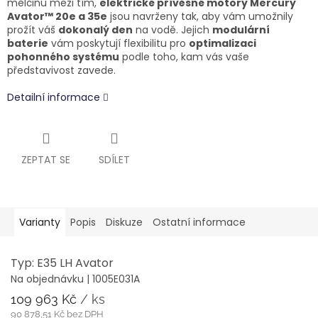
mělčinu mezi tím,
elektrické přívěsné motory Mercury
Avator™ 20e a 35e
jsou navrženy tak, aby vám umožnily
prožít váš
dokonalý den
na vodě. Jejich
modulární
baterie
vám poskytují flexibilitu pro
optimalizaci
pohonného systému
podle toho, kam vás vaše
představivost zavede.
Detailní informace
ZEPTAT SE
SDÍLET
Varianty
Popis
Diskuze
Ostatní informace
Typ: E35 LH Avator
Na objednávku
| 1005E031A
109 963 Kč
/ ks
90 878,51 Kč bez DPH