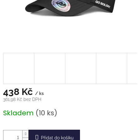
438 Kč
/ ks
361,98 Kč bez DPH
Měrná
Skladem
(10 ks)
cena:
Přidat do košíku