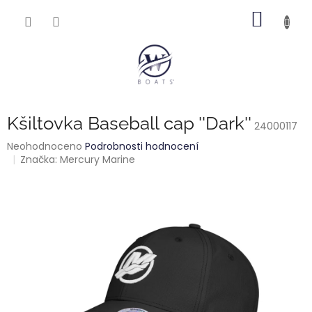
Přejít
NÁKUP
na
obsah
KOŠÍK
Kšiltovka Baseball cap ''Dark''
24000117
Průměrné
Neohodnoceno
Podrobnosti hodnocení
hodnocení
Značka:
Mercury Marine
produktu
je
0,0
z
5
hvězdiček.