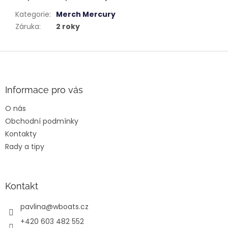
Kategorie
:
Merch Mercury
Záruka
:
2 roky
Z
á
p
a
Informace pro vás
t
O nás
í
Obchodní podmínky
Kontakty
Rady a tipy
Kontakt
pavlina
@
wboats.cz
+420 603 482 552