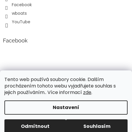
Facebook
wboats
YouTube
Facebook
Tento web používá soubory cookie. Dalším
procházením tohoto webu vyjadřujete souhlas s
jejich používáním.. Více informací
zde
.
Vytvořil Shoptet
Nastavení
Vážení, v současné době probíhá úprava cen a popisů
lodních motorů Mercury!!! Pro aktuální informace o
Copyright 2026
Wavy boats s.r.o.
. Všechna práva
současných cenách, nás neváhejte kontaktovat. Děkujeme
Odmítnout
Souhlasím
vyhrazena.
za pochopení, Váš tým Wavy Boats s.r.o.