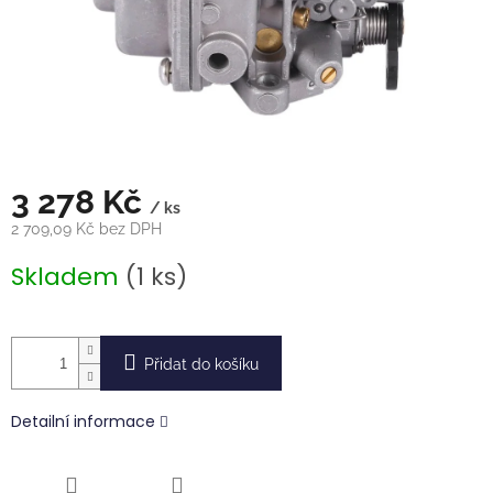
3 278 Kč
/ ks
2 709,09 Kč bez DPH
Měrná
Skladem
(1 ks)
cena:
Přidat do košíku
Detailní informace