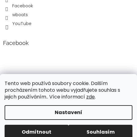
Facebook
wboats
YouTube
Facebook
Tento web používá soubory cookie. Dalším
procházením tohoto webu vyjadřujete souhlas s
jejich používáním.. Více informací
zde
.
Vytvořil Shoptet
Nastavení
Vážení, v současné době probíhá úprava cen a popisů
lodních motorů Mercury!!! Pro aktuální informace o
Copyright 2026
Wavy boats s.r.o.
. Všechna práva
současných cenách, nás neváhejte kontaktovat. Děkujeme
Odmítnout
Souhlasím
vyhrazena.
za pochopení, Váš tým Wavy Boats s.r.o.