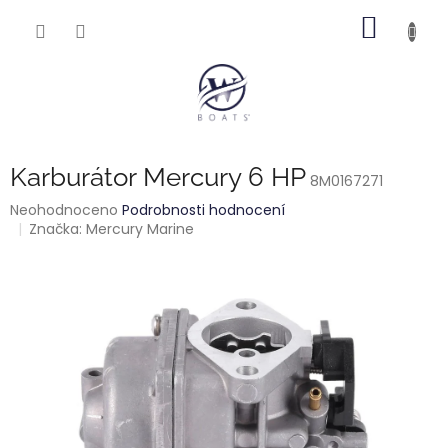
Přejít
NÁKUP
na
obsah
KOŠÍK
Karburátor Mercury 6 HP
8M0167271
Průměrné
Neohodnoceno
Podrobnosti hodnocení
hodnocení
Značka:
Mercury Marine
produktu
je
0,0
z
5
hvězdiček.