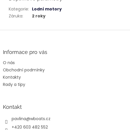
Kategorie
:
Lodní motory
Záruka
:
2 roky
Z
á
p
a
Informace pro vás
t
O nás
í
Obchodní podmínky
Kontakty
Rady a tipy
Kontakt
pavlina
@
wboats.cz
+420 603 482 552