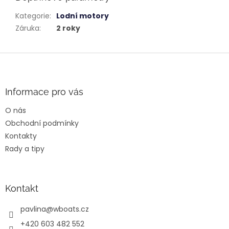
Kategorie
:
Lodní motory
Záruka
:
2 roky
Z
á
p
a
Informace pro vás
t
O nás
í
Obchodní podmínky
Kontakty
Rady a tipy
Kontakt
pavlina
@
wboats.cz
+420 603 482 552