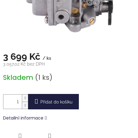
3 699 Kč
/ ks
3 057,02 Kč bez DPH
Měrná
Skladem
(1 ks)
cena:
Přidat do košíku
Detailní informace