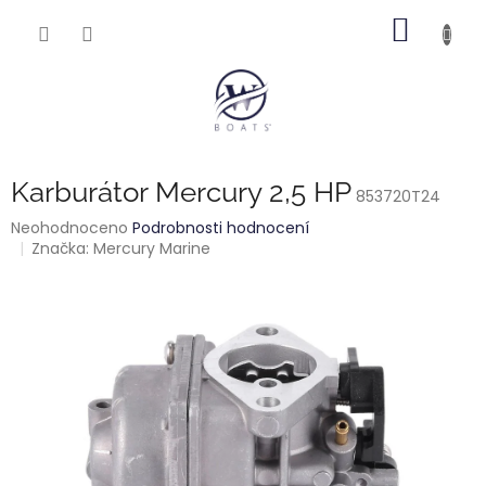
Přejít
NÁKUP
na
obsah
KOŠÍK
Karburátor Mercury 2,5 HP
853720T24
Průměrné
Neohodnoceno
Podrobnosti hodnocení
hodnocení
Značka:
Mercury Marine
produktu
je
0,0
z
5
hvězdiček.