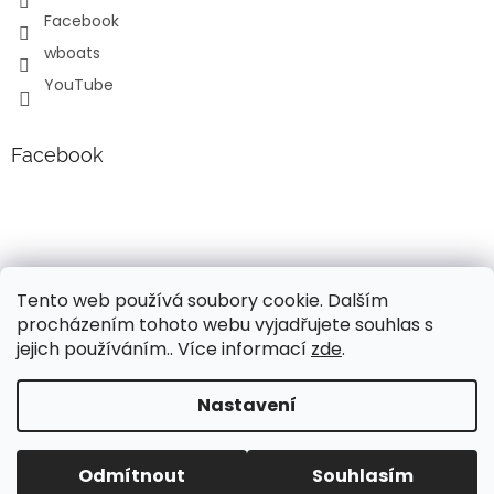
Facebook
wboats
YouTube
Facebook
Tento web používá soubory cookie. Dalším
procházením tohoto webu vyjadřujete souhlas s
jejich používáním.. Více informací
zde
.
Vytvořil Shoptet
Nastavení
Vážení, v současné době probíhá úprava cen a popisů
lodních motorů Mercury!!! Pro aktuální informace o
Copyright 2026
Wavy boats s.r.o.
. Všechna práva
současných cenách, nás neváhejte kontaktovat. Děkujeme
Odmítnout
Souhlasím
vyhrazena.
za pochopení, Váš tým Wavy Boats s.r.o.