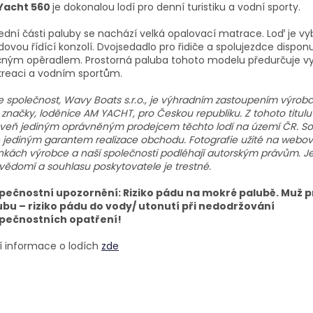
Yacht 560
je dokonalou lodí pro denní turistiku a vodní sporty.
ední části paluby se nachází velká opalovací matrace. Loď je v
dovou řídící konzolí. Dvojsedadlo pro řidiče a spolujezdce dispon
ným opěradlem. Prostorná paluba tohoto modelu předurčuje vyu
kreaci a vodním sportům.
 společnost, Wavy Boats s.r.o., je výhradním zastoupením výrobc
 značky, loděnice AM YACHT, pro Českou republiku. Z tohoto titulu
veň jediným oprávněným prodejcem těchto lodí na území ČR. So
 jediným garantem realizace obchodu. Fotografie užité na webo
nkách výrobce a naší společnosti podléhají autorským právům. Jej
vědomí a souhlasu poskytovatele je trestné.
pečnostní upozornění: Riziko pádu na mokré palubě. Muž p
ubu – riziko pádu do vody/ utonutí při nedodržování
pečnostních opatření!
í informace o lodích
zde