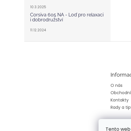
10.3.2025
Corsiva 605 NA - Loď pro relaxaci
i dobrodružství
11.12.2024
Z
á
p
a
t
Informa
í
O nás
Obchodní
Kontakty
Rady a tip
Tento web 