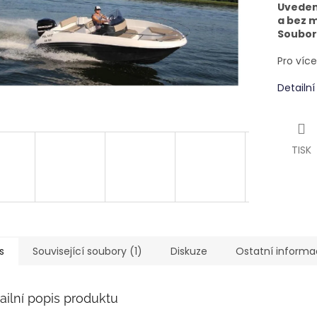
Uveden
a bez m
Soubory
Pro víc
Detailn
TISK
s
Související soubory (1)
Diskuze
Ostatní inform
ailní popis produktu