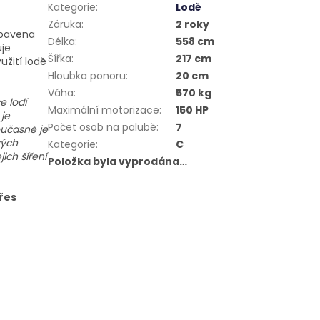
Kategorie
:
Lodě
Záruka
:
2 roky
ybavena
Délka
:
558 cm
uje
Šířka
:
217 cm
žití lodě
Hloubka ponoru
:
20 cm
Váha
:
570 kg
e lodí
Maximální motorizace
:
150 HP
 je
Počet osob na palubě
:
7
učasně je
vých
Kategorie
:
C
ich šíření
Položka byla vyprodána…
řes