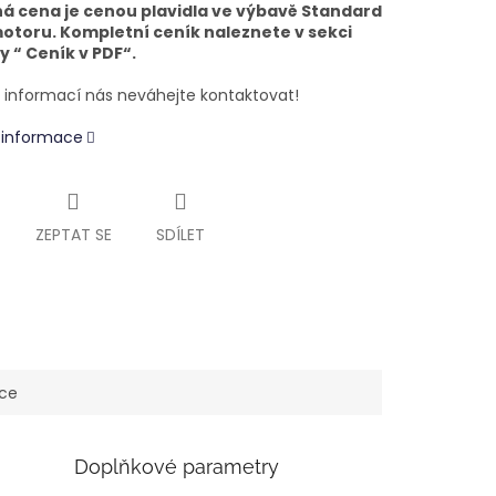
á cena je cenou plavidla ve výbavě Standard
otoru. Kompletní ceník naleznete v sekci
 “ Ceník v PDF“.
e informací nás neváhejte kontaktovat!
í informace
ZEPTAT SE
SDÍLET
ace
Doplňkové parametry