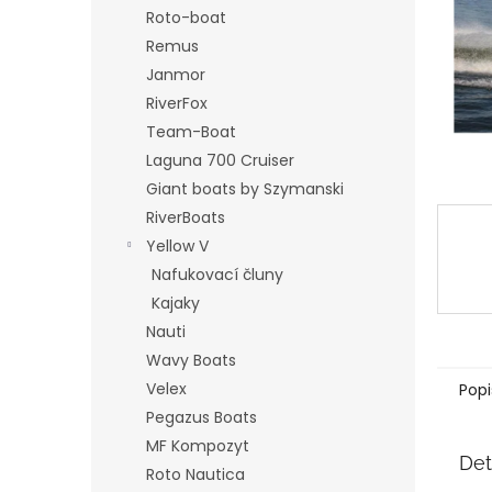
n
Roto-boat
e
Remus
l
Janmor
RiverFox
Team-Boat
Laguna 700 Cruiser
Giant boats by Szymanski
RiverBoats
Yellow V
Nafukovací čluny
Kajaky
Nauti
Wavy Boats
Velex
Popi
Pegazus Boats
MF Kompozyt
Det
Roto Nautica