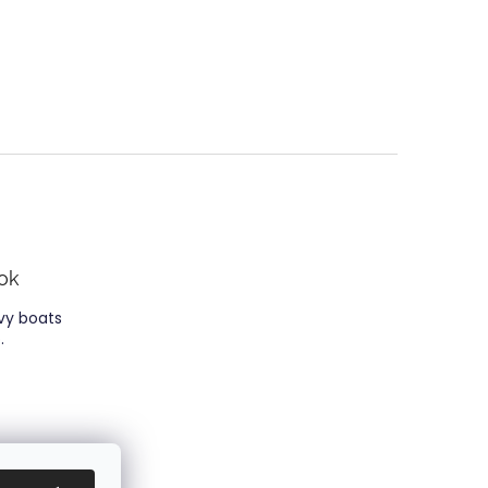
ok
y boats
.