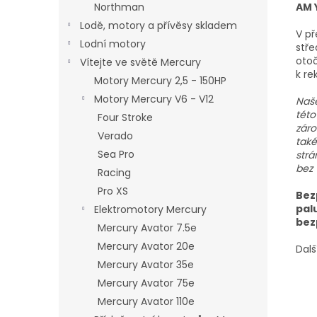
AM 
Northman
Lodě, motory a přívěsy skladem
V př
Lodní motory
stře
otoč
Vítejte ve světě Mercury
k re
Motory Mercury 2,5 - 150HP
Motory Mercury V6 - V12
Naše
této
Four Stroke
záro
Verado
také
Sea Pro
strá
bez 
Racing
Pro XS
Bez
pal
Elektromotory Mercury
bez
Mercury Avator 7.5e
Mercury Avator 20e
Dalš
Mercury Avator 35e
Mercury Avator 75e
Mercury Avator 110e