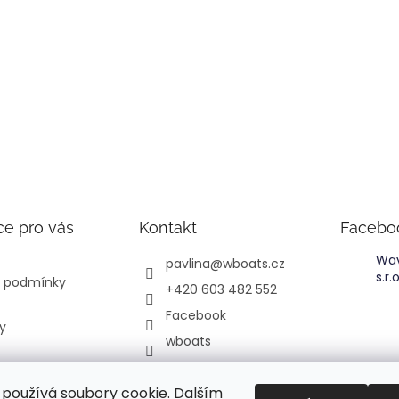
ce pro vás
Kontakt
Facebo
Wav
pavlina
@
wboats.cz
s.r.o
 podmínky
+420 603 482 552
Facebook
y
wboats
YouTube
používá soubory cookie. Dalším