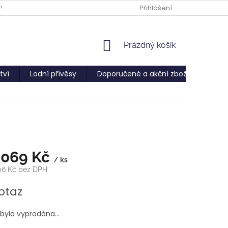
PY
Přihlášení
NÁKUPNÍ
Prázdný košík
KOŠÍK
tví
Lodní přívěsy
Doporučené a akční zboží
Služ
 069 Kč
/ ks
,06 Kč bez DPH
otaz
 byla vyprodána…