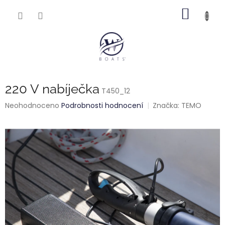
Přejít
NÁKUP
na
obsah
KOŠÍK
220 V nabíječka
T450_12
Průměrné
Neohodnoceno
Podrobnosti hodnocení
Značka:
TEMO
hodnocení
produktu
je
0,0
z
5
hvězdiček.